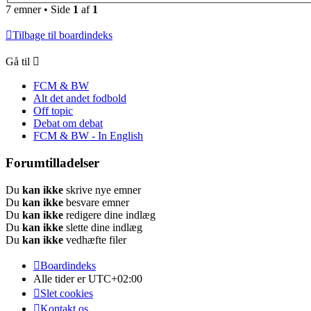
7 emner • Side
1
af
1
Tilbage til boardindeks
Gå til
FCM & BW
Alt det andet fodbold
Off topic
Debat om debat
FCM & BW - In English
Forumtilladelser
Du
kan ikke
skrive nye emner
Du
kan ikke
besvare emner
Du
kan ikke
redigere dine indlæg
Du
kan ikke
slette dine indlæg
Du
kan ikke
vedhæfte filer
Boardindeks
Alle tider er
UTC+02:00
Slet cookies
Kontakt os