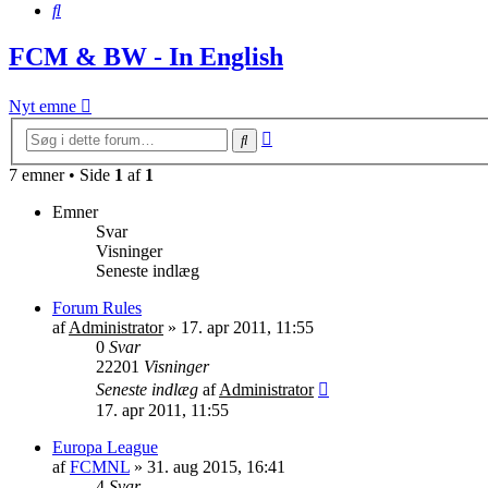
Søg
FCM & BW - In English
Nyt emne
Avanceret
Søg
søgning
7 emner • Side
1
af
1
Emner
Svar
Visninger
Seneste indlæg
Forum Rules
af
Administrator
»
17. apr 2011, 11:55
0
Svar
22201
Visninger
Seneste indlæg
af
Administrator
17. apr 2011, 11:55
Europa League
af
FCMNL
»
31. aug 2015, 16:41
4
Svar