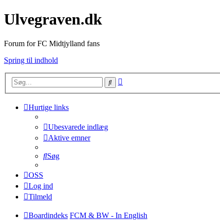
Ulvegraven.dk
Forum for FC Midtjylland fans
Spring til indhold
Avanceret
Søg
søgning
Hurtige links
Ubesvarede indlæg
Aktive emner
Søg
OSS
Log ind
Tilmeld
Boardindeks
FCM & BW - In English