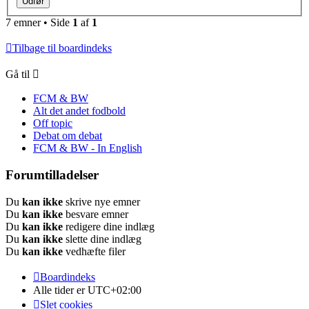
7 emner • Side
1
af
1
Tilbage til boardindeks
Gå til
FCM & BW
Alt det andet fodbold
Off topic
Debat om debat
FCM & BW - In English
Forumtilladelser
Du
kan ikke
skrive nye emner
Du
kan ikke
besvare emner
Du
kan ikke
redigere dine indlæg
Du
kan ikke
slette dine indlæg
Du
kan ikke
vedhæfte filer
Boardindeks
Alle tider er
UTC+02:00
Slet cookies