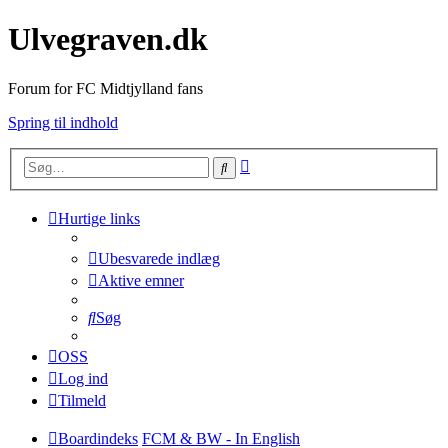
Ulvegraven.dk
Forum for FC Midtjylland fans
Spring til indhold
Avanceret
Søg
søgning
Hurtige links
Ubesvarede indlæg
Aktive emner
Søg
OSS
Log ind
Tilmeld
Boardindeks
FCM & BW - In English