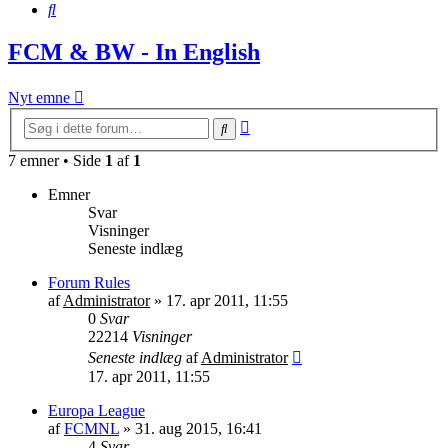
Søg
FCM & BW - In English
Nyt emne
Avanceret
Søg
søgning
7 emner • Side
1
af
1
Emner
Svar
Visninger
Seneste indlæg
Forum Rules
af
Administrator
»
17. apr 2011, 11:55
0
Svar
22214
Visninger
Seneste indlæg
af
Administrator
17. apr 2011, 11:55
Europa League
af
FCMNL
»
31. aug 2015, 16:41
4
Svar