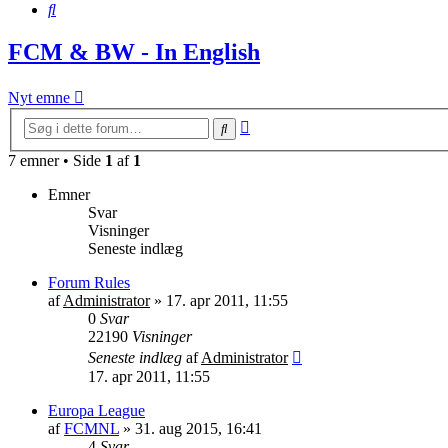
Søg
FCM & BW - In English
Nyt emne
Avanceret
Søg
søgning
7 emner • Side
1
af
1
Emner
Svar
Visninger
Seneste indlæg
Forum Rules
af
Administrator
»
17. apr 2011, 11:55
0
Svar
22190
Visninger
Seneste indlæg
af
Administrator
17. apr 2011, 11:55
Europa League
af
FCMNL
»
31. aug 2015, 16:41
4
Svar