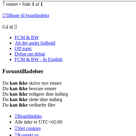
7 emner • Side
1
af
1
Tilbage til boardindeks
Gå til
FCM & BW
Alt det andet fodbold
Off topic
Debat om debat
FCM & BW - In English
Forumtilladelser
Du
kan ikke
skrive nye emner
Du
kan ikke
besvare emner
Du
kan ikke
redigere dine indlæg
Du
kan ikke
slette dine indlæg
Du
kan ikke
vedhæfte filer
Boardindeks
Alle tider er
UTC+02:00
Slet cookies
Kontakt os