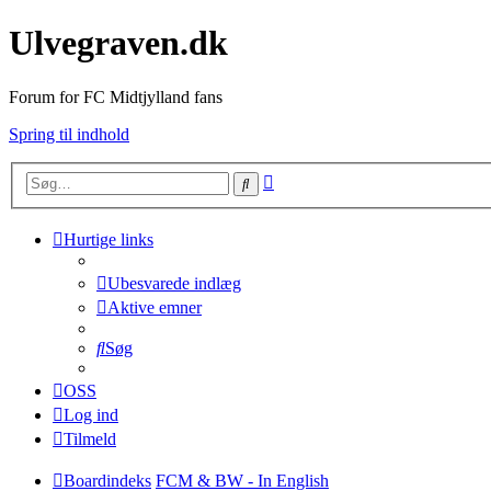
Ulvegraven.dk
Forum for FC Midtjylland fans
Spring til indhold
Avanceret
Søg
søgning
Hurtige links
Ubesvarede indlæg
Aktive emner
Søg
OSS
Log ind
Tilmeld
Boardindeks
FCM & BW - In English