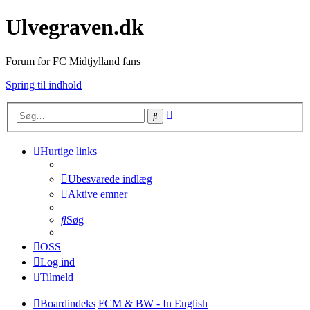
Ulvegraven.dk
Forum for FC Midtjylland fans
Spring til indhold
Avanceret
Søg
søgning
Hurtige links
Ubesvarede indlæg
Aktive emner
Søg
OSS
Log ind
Tilmeld
Boardindeks
FCM & BW - In English