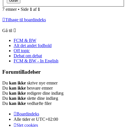
7 emner • Side
1
af
1
Tilbage til boardindeks
Gå til
FCM & BW
Alt det andet fodbold
Off topic
Debat om debat
FCM & BW - In English
Forumtilladelser
Du
kan ikke
skrive nye emner
Du
kan ikke
besvare emner
Du
kan ikke
redigere dine indlæg
Du
kan ikke
slette dine indlæg
Du
kan ikke
vedhæfte filer
Boardindeks
Alle tider er
UTC+02:00
Slet cookies