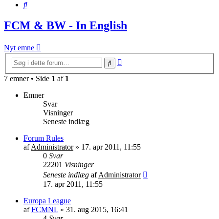
Søg
FCM & BW - In English
Nyt emne
Avanceret
Søg
søgning
7 emner • Side
1
af
1
Emner
Svar
Visninger
Seneste indlæg
Forum Rules
af
Administrator
»
17. apr 2011, 11:55
0
Svar
22201
Visninger
Seneste indlæg
af
Administrator
17. apr 2011, 11:55
Europa League
af
FCMNL
»
31. aug 2015, 16:41
4
Svar