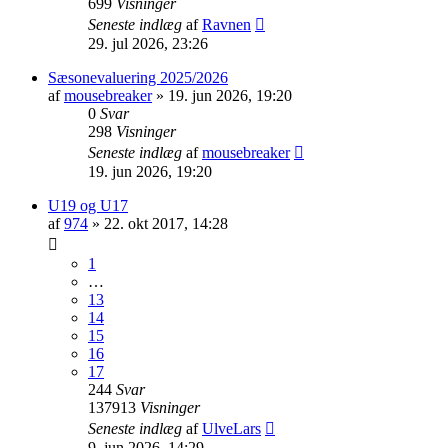
699
Visninger
Seneste indlæg
af
Ravnen
29. jul 2026, 23:26
Sæsonevaluering 2025/2026
af
mousebreaker
»
19. jun 2026, 19:20
0
Svar
298
Visninger
Seneste indlæg
af
mousebreaker
19. jun 2026, 19:20
U19 og U17
af
974
»
22. okt 2017, 14:28
1
…
13
14
15
16
17
244
Svar
137913
Visninger
Seneste indlæg
af
UlveLars
9. jun 2026, 14:29