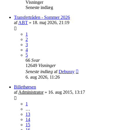
Visninger
Seneste indlæg
Transfertråden - Sommer 2026
af
ABT
»
18. maj 2026, 21:19
1
2
3
4
5
66
Svar
12649
Visninger
Seneste indlæg
af
Debussy
6. aug 2026, 11:26
Billetbørsen
af
Administrator
»
16. aug 2015, 13:17
1
…
13
14
15
16