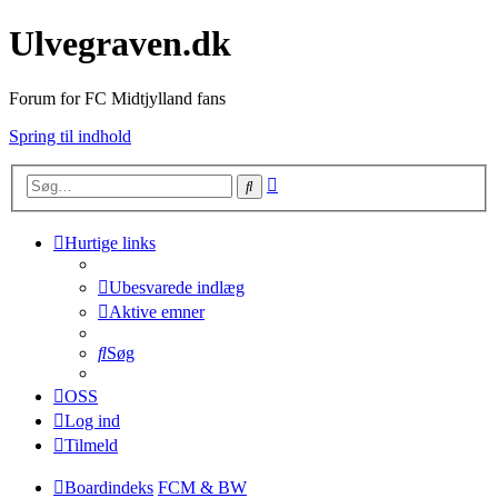
Ulvegraven.dk
Forum for FC Midtjylland fans
Spring til indhold
Avanceret
Søg
søgning
Hurtige links
Ubesvarede indlæg
Aktive emner
Søg
OSS
Log ind
Tilmeld
Boardindeks
FCM & BW