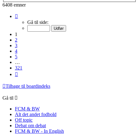
6408 emner
Side
1
Gå til side:
af
321
1
2
3
4
5
…
321
Næste
Tilbage til boardindeks
Gå til
FCM & BW
Alt det andet fodbold
Off topic
Debat om debat
FCM & BW - In English