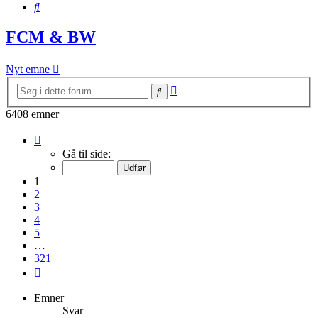
Søg
FCM & BW
Nyt emne
Avanceret
Søg
søgning
6408 emner
Side
1
Gå til side:
af
321
1
2
3
4
5
…
321
Næste
Emner
Svar