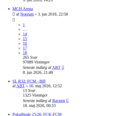
MCH Arena
af
Noerum
»
3. jun 2018, 22:58
1
…
14
15
16
17
18
265
Svar
97089
Visninger
Seneste indlæg
af
ABT
8. jun 2026, 21:48
SL R32: FCM - BIF
af
ABT
»
16. maj 2026, 12:52
13
Svar
1325
Visninger
Seneste indlæg
af
Ravnen
18. maj 2026, 00:33
Pokalfinale 25/26: FCK-FCM