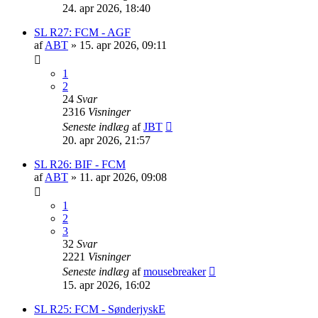
24. apr 2026, 18:40
SL R27: FCM - AGF
af
ABT
»
15. apr 2026, 09:11
1
2
24
Svar
2316
Visninger
Seneste indlæg
af
JBT
20. apr 2026, 21:57
SL R26: BIF - FCM
af
ABT
»
11. apr 2026, 09:08
1
2
3
32
Svar
2221
Visninger
Seneste indlæg
af
mousebreaker
15. apr 2026, 16:02
SL R25: FCM - SønderjyskE