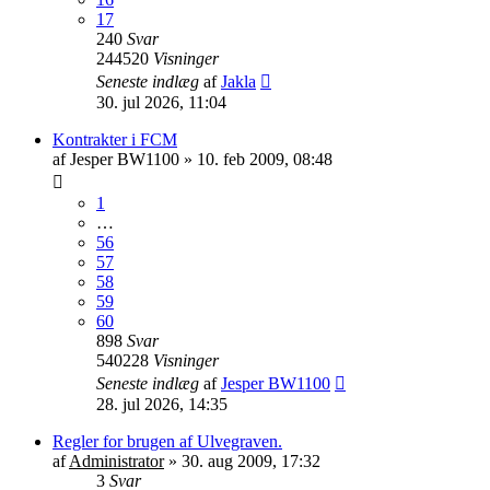
17
240
Svar
244520
Visninger
Seneste indlæg
af
Jakla
30. jul 2026, 11:04
Kontrakter i FCM
af
Jesper BW1100
»
10. feb 2009, 08:48
1
…
56
57
58
59
60
898
Svar
540228
Visninger
Seneste indlæg
af
Jesper BW1100
28. jul 2026, 14:35
Regler for brugen af Ulvegraven.
af
Administrator
»
30. aug 2009, 17:32
3
Svar