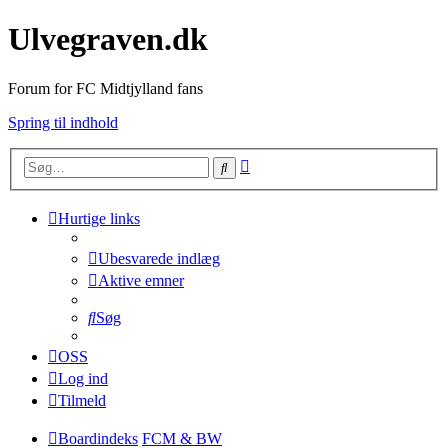
Ulvegraven.dk
Forum for FC Midtjylland fans
Spring til indhold
Avanceret
Søg
søgning
Hurtige links
Ubesvarede indlæg
Aktive emner
Søg
OSS
Log ind
Tilmeld
Boardindeks
FCM & BW