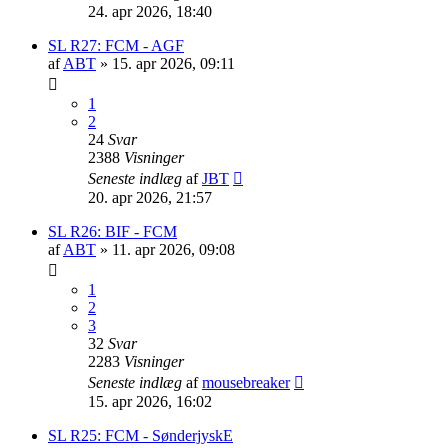
24. apr 2026, 18:40
SL R27: FCM - AGF
af
ABT
»
15. apr 2026, 09:11
1
2
24
Svar
2388
Visninger
Seneste indlæg
af
JBT
20. apr 2026, 21:57
SL R26: BIF - FCM
af
ABT
»
11. apr 2026, 09:08
1
2
3
32
Svar
2283
Visninger
Seneste indlæg
af
mousebreaker
15. apr 2026, 16:02
SL R25: FCM - SønderjyskE