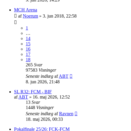
MCH Arena
af
Noerum
»
3. jun 2018, 22:58
1
…
14
15
16
17
18
265
Svar
97583
Visninger
Seneste indlæg
af
ABT
8. jun 2026, 21:48
SL R32: FCM - BIF
af
ABT
»
16. maj 2026, 12:52
13
Svar
1448
Visninger
Seneste indlæg
af
Ravnen
18. maj 2026, 00:33
Pokalfinale 25/26: FCK-FCM