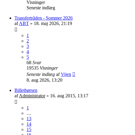
Visninger
Seneste indlæg
Transfertråden - Sommer 2026
af
ABT
»
18. maj 2026, 21:19
1
2
3
4
5
68
Svar
19535
Visninger
Seneste indlæg
af
Vijen
8. aug 2026, 13:20
Billetbørsen
af
Administrator
»
16. aug 2015, 13:17
1
…
13
14
15
16