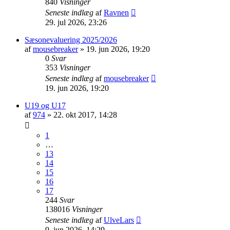
840
Visninger
Seneste indlæg
af
Ravnen
29. jul 2026, 23:26
Sæsonevaluering 2025/2026
af
mousebreaker
»
19. jun 2026, 19:20
0
Svar
353
Visninger
Seneste indlæg
af
mousebreaker
19. jun 2026, 19:20
U19 og U17
af
974
»
22. okt 2017, 14:28
1
…
13
14
15
16
17
244
Svar
138016
Visninger
Seneste indlæg
af
UlveLars
9. jun 2026, 14:29