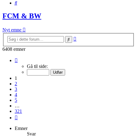
Søg
FCM & BW
Nyt emne
Avanceret
Søg
søgning
6408 emner
Side
1
Gå til side:
af
321
1
2
3
4
5
…
321
Næste
Emner
Svar