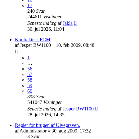
17
240
Svar
244611
Visninger
Seneste indlæg
af
Jakla
30. jul 2026, 11:04
Kontrakter i FCM
af
Jesper BW1100
»
10. feb 2009, 08:48
1
…
56
57
58
59
60
898
Svar
541047
Visninger
Seneste indlæg
af
Jesper BW1100
28. jul 2026, 14:35
Regler for brugen af Ulvegraven.
af
Administrator
»
30. aug 2009, 17:32
3
Svar