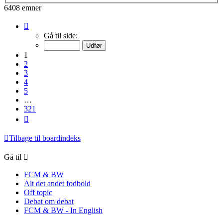
6408 emner
Side
1
Gå til side:
af
321
1
2
3
4
5
…
321
Næste
Tilbage til boardindeks
Gå til
FCM & BW
Alt det andet fodbold
Off topic
Debat om debat
FCM & BW - In English