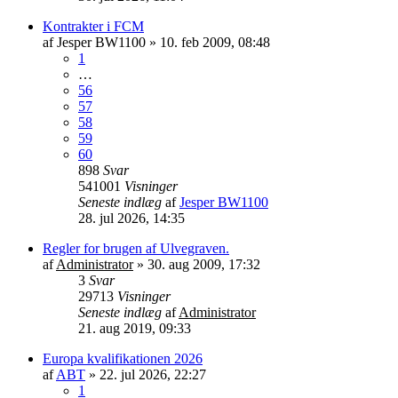
Kontrakter i FCM
af
Jesper BW1100
»
10. feb 2009, 08:48
1
…
56
57
58
59
60
898
Svar
541001
Visninger
Seneste indlæg
af
Jesper BW1100
28. jul 2026, 14:35
Regler for brugen af Ulvegraven.
af
Administrator
»
30. aug 2009, 17:32
3
Svar
29713
Visninger
Seneste indlæg
af
Administrator
21. aug 2019, 09:33
Europa kvalifikationen 2026
af
ABT
»
22. jul 2026, 22:27
1