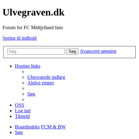
Ulvegraven.dk
Forum for FC Midtjylland fans
Spring til indhold
Avanceret søgning
Søg
Hurtige links
Ubesvarede indlæg
Aktive emner
Søg
OSS
Log ind
Tilmeld
Boardindeks
FCM & BW
Søg