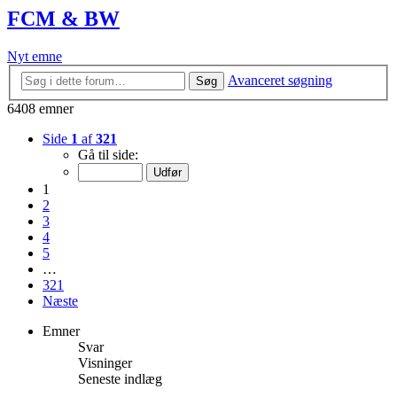
FCM & BW
Nyt emne
Avanceret søgning
Søg
6408 emner
Side
1
af
321
Gå til side:
1
2
3
4
5
…
321
Næste
Emner
Svar
Visninger
Seneste indlæg