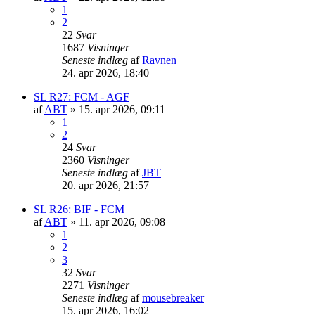
1
2
22
Svar
1687
Visninger
Seneste indlæg
af
Ravnen
24. apr 2026, 18:40
SL R27: FCM - AGF
af
ABT
»
15. apr 2026, 09:11
1
2
24
Svar
2360
Visninger
Seneste indlæg
af
JBT
20. apr 2026, 21:57
SL R26: BIF - FCM
af
ABT
»
11. apr 2026, 09:08
1
2
3
32
Svar
2271
Visninger
Seneste indlæg
af
mousebreaker
15. apr 2026, 16:02