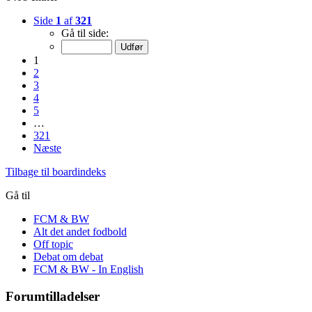
Side
1
af
321
Gå til side:
1
2
3
4
5
…
321
Næste
Tilbage til boardindeks
Gå til
FCM & BW
Alt det andet fodbold
Off topic
Debat om debat
FCM & BW - In English
Forumtilladelser