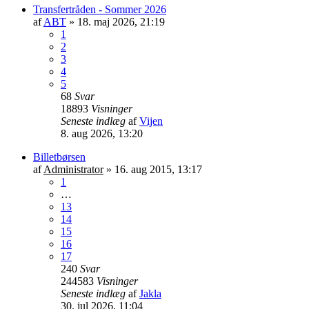
Transfertråden - Sommer 2026
af
ABT
»
18. maj 2026, 21:19
1
2
3
4
5
68
Svar
18893
Visninger
Seneste indlæg
af
Vijen
8. aug 2026, 13:20
Billetbørsen
af
Administrator
»
16. aug 2015, 13:17
1
…
13
14
15
16
17
240
Svar
244583
Visninger
Seneste indlæg
af
Jakla
30. jul 2026, 11:04