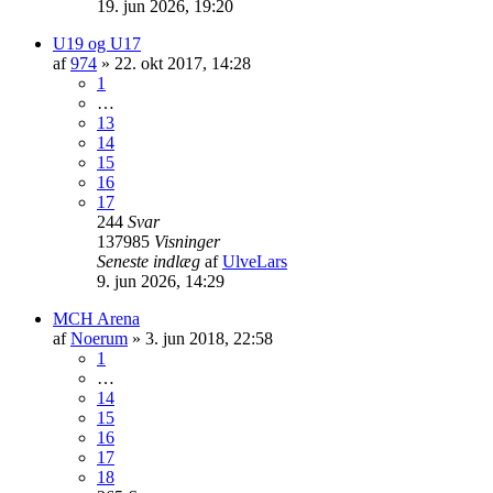
19. jun 2026, 19:20
U19 og U17
af
974
»
22. okt 2017, 14:28
1
…
13
14
15
16
17
244
Svar
137985
Visninger
Seneste indlæg
af
UlveLars
9. jun 2026, 14:29
MCH Arena
af
Noerum
»
3. jun 2018, 22:58
1
…
14
15
16
17
18