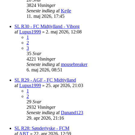
3824
Visninger
Seneste indlæg
af
Kejle
11. maj 2026, 17:45
SL R30 - FC Midtjylland - Viborg
af
Lupus1999
»
2. maj 2026, 12:08
1
2
3
35
Svar
4221
Visninger
Seneste indlæg
af
mousebreaker
6. maj 2026, 08:51
SL R29 - AGF - FC Midtjylland
af
Lupus1999
»
25. apr 2026, 21:03
1
2
29
Svar
2932
Visninger
Seneste indlæg
af
Danand123
29. apr 2026, 21:16
SL R28: Sønderjyske - FCM
af
ABT
»
22. apr 2026, 12:59