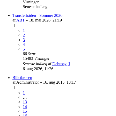
Visninger
Seneste indlæg
Transfertråden - Sommer 2026
af
ABT
»
18. maj 2026, 21:19
1
2
3
4
5
66
Svar
15483
Visninger
Seneste indlæg
af
Debussy
6. aug 2026, 11:26
Billetbørsen
af
Administrator
»
16. aug 2015, 13:17
1
…
13
14
15
16