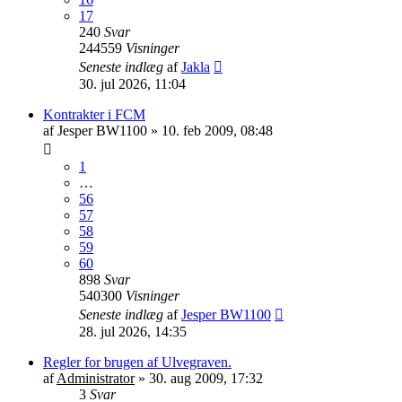
17
240
Svar
244559
Visninger
Seneste indlæg
af
Jakla
30. jul 2026, 11:04
Kontrakter i FCM
af
Jesper BW1100
»
10. feb 2009, 08:48
1
…
56
57
58
59
60
898
Svar
540300
Visninger
Seneste indlæg
af
Jesper BW1100
28. jul 2026, 14:35
Regler for brugen af Ulvegraven.
af
Administrator
»
30. aug 2009, 17:32
3
Svar