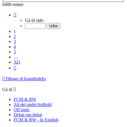
6408 emner
Side
1
Gå til side:
af
321
1
2
3
4
5
…
321
Næste
Tilbage til boardindeks
Gå til
FCM & BW
Alt det andet fodbold
Off topic
Debat om debat
FCM & BW - In English