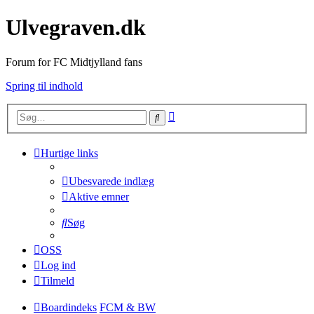
Ulvegraven.dk
Forum for FC Midtjylland fans
Spring til indhold
Avanceret
Søg
søgning
Hurtige links
Ubesvarede indlæg
Aktive emner
Søg
OSS
Log ind
Tilmeld
Boardindeks
FCM & BW