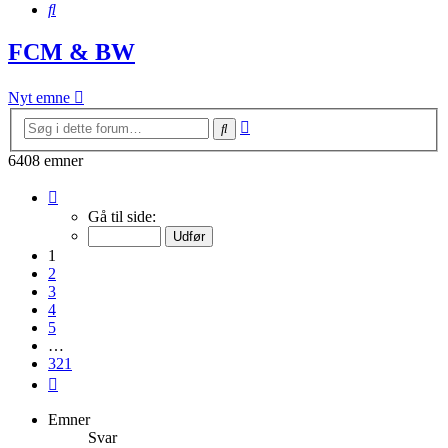
Søg
FCM & BW
Nyt emne
Avanceret
Søg
søgning
6408 emner
Side
1
Gå til side:
af
321
1
2
3
4
5
…
321
Næste
Emner
Svar