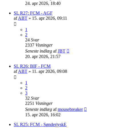
24. apr 2026, 18:40
SL R27: FCM - AGF
af
ABT
»
15. apr 2026, 09:11
1
2
24
Svar
2337
Visninger
Seneste indlæg
af
JBT
20. apr 2026, 21:57
SL R26: BIF - FCM
af
ABT
»
11. apr 2026, 09:08
1
2
3
32
Svar
2251
Visninger
Seneste indlæg
af
mousebreaker
15. apr 2026, 16:02
SL R25: FCM - SønderjyskE