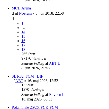
MCH Arena
af
Noerum
»
3. jun 2018, 22:58
1
…
14
15
16
17
18
265
Svar
97176
Visninger
Seneste indlæg
af
ABT
8. jun 2026, 21:48
SL R32: FCM - BIF
af
ABT
»
16. maj 2026, 12:52
13
Svar
1370
Visninger
Seneste indlæg
af
Ravnen
18. maj 2026, 00:33
Pokalfinale 25/26: FCK-FCM