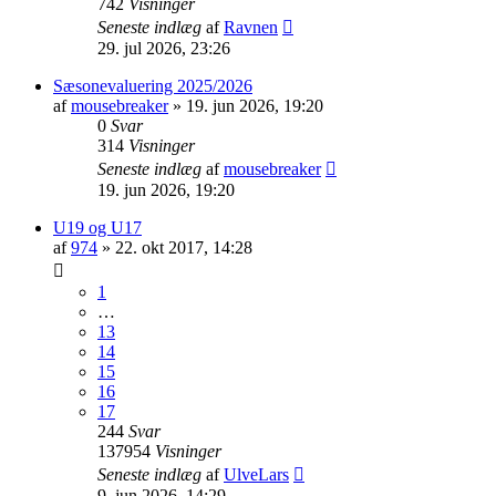
742
Visninger
Seneste indlæg
af
Ravnen
29. jul 2026, 23:26
Sæsonevaluering 2025/2026
af
mousebreaker
»
19. jun 2026, 19:20
0
Svar
314
Visninger
Seneste indlæg
af
mousebreaker
19. jun 2026, 19:20
U19 og U17
af
974
»
22. okt 2017, 14:28
1
…
13
14
15
16
17
244
Svar
137954
Visninger
Seneste indlæg
af
UlveLars
9. jun 2026, 14:29