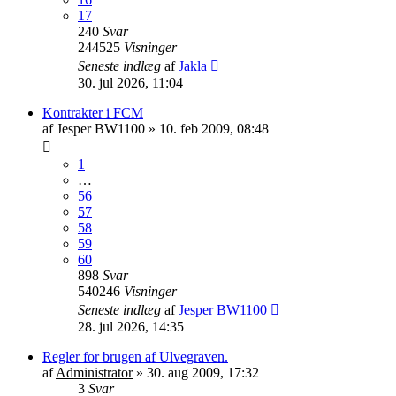
17
240
Svar
244525
Visninger
Seneste indlæg
af
Jakla
30. jul 2026, 11:04
Kontrakter i FCM
af
Jesper BW1100
»
10. feb 2009, 08:48
1
…
56
57
58
59
60
898
Svar
540246
Visninger
Seneste indlæg
af
Jesper BW1100
28. jul 2026, 14:35
Regler for brugen af Ulvegraven.
af
Administrator
»
30. aug 2009, 17:32
3
Svar