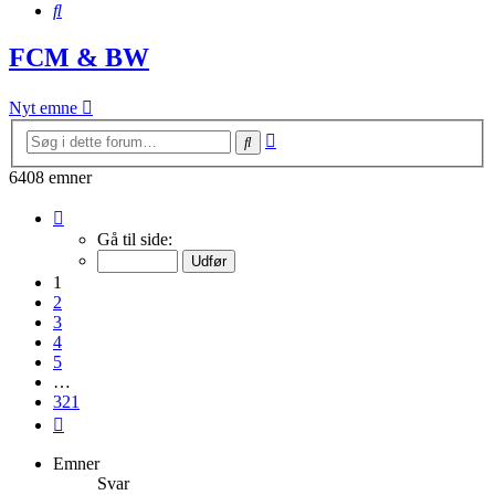
Søg
FCM & BW
Nyt emne
Avanceret
Søg
søgning
6408 emner
Side
1
Gå til side:
af
321
1
2
3
4
5
…
321
Næste
Emner
Svar