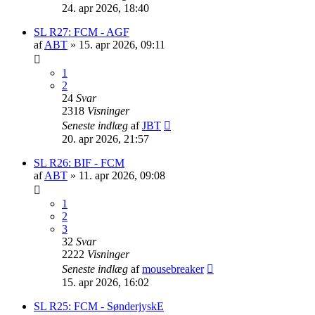
24. apr 2026, 18:40
SL R27: FCM - AGF
af
ABT
»
15. apr 2026, 09:11
1
2
24
Svar
2318
Visninger
Seneste indlæg
af
JBT
20. apr 2026, 21:57
SL R26: BIF - FCM
af
ABT
»
11. apr 2026, 09:08
1
2
3
32
Svar
2222
Visninger
Seneste indlæg
af
mousebreaker
15. apr 2026, 16:02
SL R25: FCM - SønderjyskE