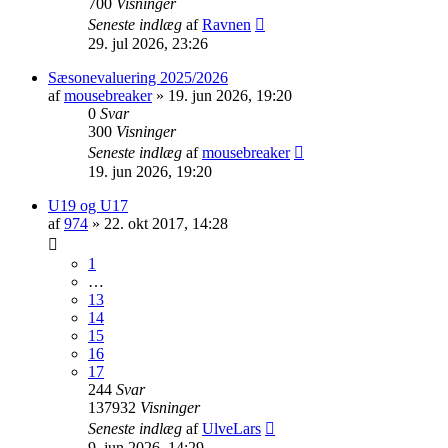
700
Visninger
Seneste indlæg
af
Ravnen
29. jul 2026, 23:26
Sæsonevaluering 2025/2026
af
mousebreaker
»
19. jun 2026, 19:20
0
Svar
300
Visninger
Seneste indlæg
af
mousebreaker
19. jun 2026, 19:20
U19 og U17
af
974
»
22. okt 2017, 14:28
1
…
13
14
15
16
17
244
Svar
137932
Visninger
Seneste indlæg
af
UlveLars
9. jun 2026, 14:29