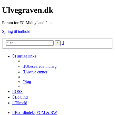
Ulvegraven.dk
Forum for FC Midtjylland fans
Spring til indhold
Avanceret
Søg
søgning
Hurtige links
Ubesvarede indlæg
Aktive emner
Søg
OSS
Log ind
Tilmeld
Boardindeks
FCM & BW