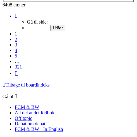
6408 emner
Side
1
Gå til side:
af
321
1
2
3
4
5
…
321
Næste
Tilbage til boardindeks
Gå til
FCM & BW
Alt det andet fodbold
Off topic
Debat om debat
FCM & BW - In English