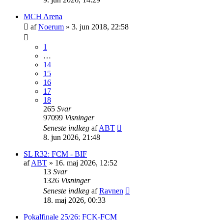
MCH Arena
af
Noerum
»
3. jun 2018, 22:58
1
…
14
15
16
17
18
265
Svar
97099
Visninger
Seneste indlæg
af
ABT
8. jun 2026, 21:48
SL R32: FCM - BIF
af
ABT
»
16. maj 2026, 12:52
13
Svar
1326
Visninger
Seneste indlæg
af
Ravnen
18. maj 2026, 00:33
Pokalfinale 25/26: FCK-FCM