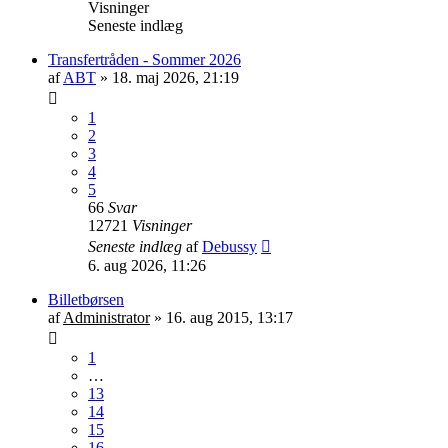
Visninger
Seneste indlæg
Transfertråden - Sommer 2026
af
ABT
»
18. maj 2026, 21:19
1
2
3
4
5
66
Svar
12721
Visninger
Seneste indlæg
af
Debussy
6. aug 2026, 11:26
Billetbørsen
af
Administrator
»
16. aug 2015, 13:17
1
…
13
14
15
16