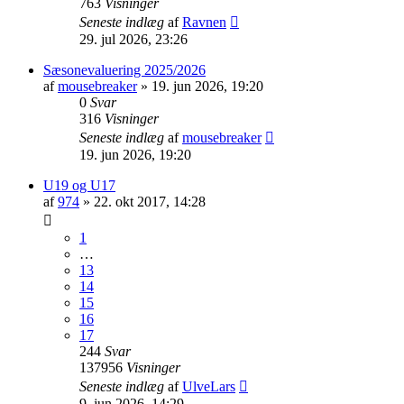
763
Visninger
Seneste indlæg
af
Ravnen
29. jul 2026, 23:26
Sæsonevaluering 2025/2026
af
mousebreaker
»
19. jun 2026, 19:20
0
Svar
316
Visninger
Seneste indlæg
af
mousebreaker
19. jun 2026, 19:20
U19 og U17
af
974
»
22. okt 2017, 14:28
1
…
13
14
15
16
17
244
Svar
137956
Visninger
Seneste indlæg
af
UlveLars
9. jun 2026, 14:29