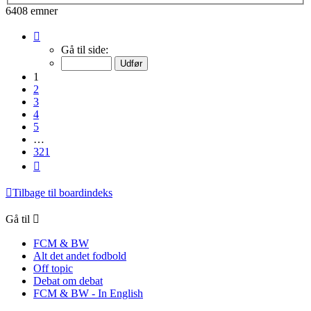
6408 emner
Side
1
Gå til side:
af
321
1
2
3
4
5
…
321
Næste
Tilbage til boardindeks
Gå til
FCM & BW
Alt det andet fodbold
Off topic
Debat om debat
FCM & BW - In English