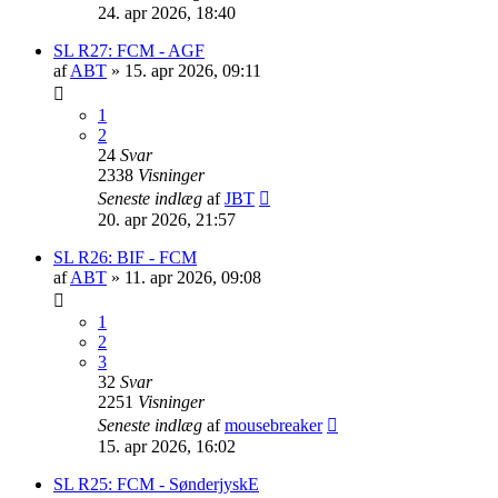
24. apr 2026, 18:40
SL R27: FCM - AGF
af
ABT
»
15. apr 2026, 09:11
1
2
24
Svar
2338
Visninger
Seneste indlæg
af
JBT
20. apr 2026, 21:57
SL R26: BIF - FCM
af
ABT
»
11. apr 2026, 09:08
1
2
3
32
Svar
2251
Visninger
Seneste indlæg
af
mousebreaker
15. apr 2026, 16:02
SL R25: FCM - SønderjyskE