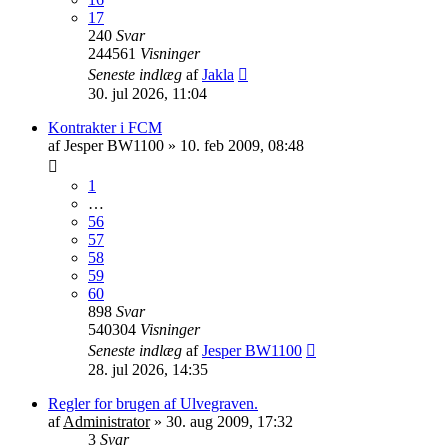
17
240
Svar
244561
Visninger
Seneste indlæg
af
Jakla
30. jul 2026, 11:04
Kontrakter i FCM
af
Jesper BW1100
»
10. feb 2009, 08:48
1
…
56
57
58
59
60
898
Svar
540304
Visninger
Seneste indlæg
af
Jesper BW1100
28. jul 2026, 14:35
Regler for brugen af Ulvegraven.
af
Administrator
»
30. aug 2009, 17:32
3
Svar