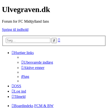
Ulvegraven.dk
Forum for FC Midtjylland fans
Spring til indhold
Avanceret
Søg
søgning
Hurtige links
Ubesvarede indlæg
Aktive emner
Søg
OSS
Log ind
Tilmeld
Boardindeks
FCM & BW