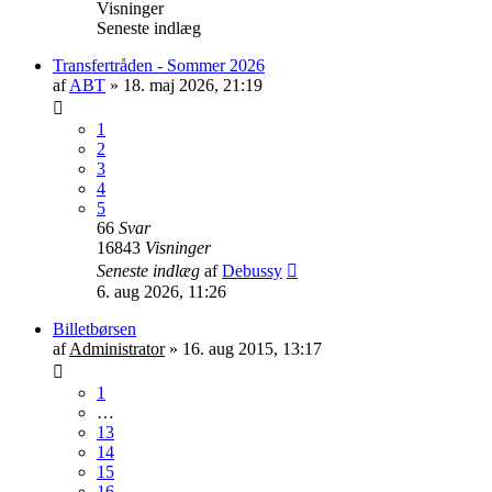
Visninger
Seneste indlæg
Transfertråden - Sommer 2026
af
ABT
»
18. maj 2026, 21:19
1
2
3
4
5
66
Svar
16843
Visninger
Seneste indlæg
af
Debussy
6. aug 2026, 11:26
Billetbørsen
af
Administrator
»
16. aug 2015, 13:17
1
…
13
14
15
16