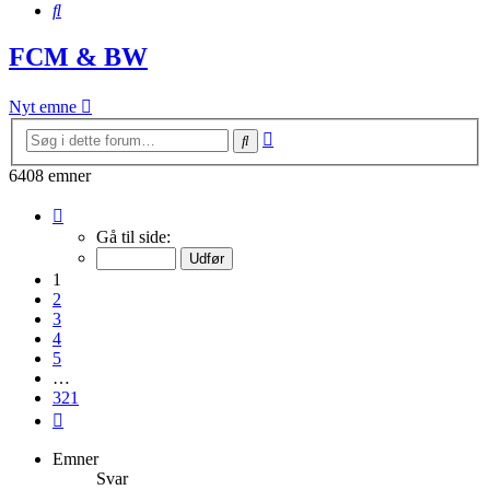
Søg
FCM & BW
Nyt emne
Avanceret
Søg
søgning
6408 emner
Side
1
Gå til side:
af
321
1
2
3
4
5
…
321
Næste
Emner
Svar