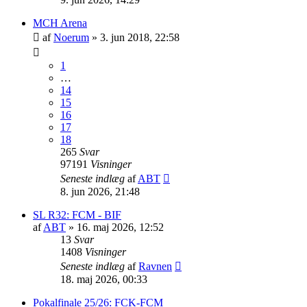
MCH Arena
af
Noerum
»
3. jun 2018, 22:58
1
…
14
15
16
17
18
265
Svar
97191
Visninger
Seneste indlæg
af
ABT
8. jun 2026, 21:48
SL R32: FCM - BIF
af
ABT
»
16. maj 2026, 12:52
13
Svar
1408
Visninger
Seneste indlæg
af
Ravnen
18. maj 2026, 00:33
Pokalfinale 25/26: FCK-FCM