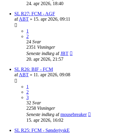
24. apr 2026, 18:40
SL R27: FCM - AGF
af
ABT
»
15. apr 2026, 09:11
1
2
24
Svar
2351
Visninger
Seneste indlæg
af
JBT
20. apr 2026, 21:57
SL R26: BIF - FCM
af
ABT
»
11. apr 2026, 09:08
1
2
3
32
Svar
2258
Visninger
Seneste indlæg
af
mousebreaker
15. apr 2026, 16:02
SL R25: FCM - SønderjyskE