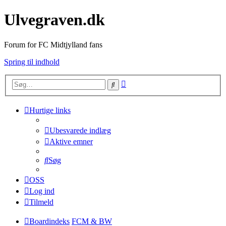
Ulvegraven.dk
Forum for FC Midtjylland fans
Spring til indhold
Avanceret
Søg
søgning
Hurtige links
Ubesvarede indlæg
Aktive emner
Søg
OSS
Log ind
Tilmeld
Boardindeks
FCM & BW