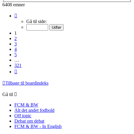
6408 emner
Side
1
Gå til side:
af
321
1
2
3
4
5
…
321
Næste
Tilbage til boardindeks
Gå til
FCM & BW
Alt det andet fodbold
Off topic
Debat om debat
FCM & BW - In English