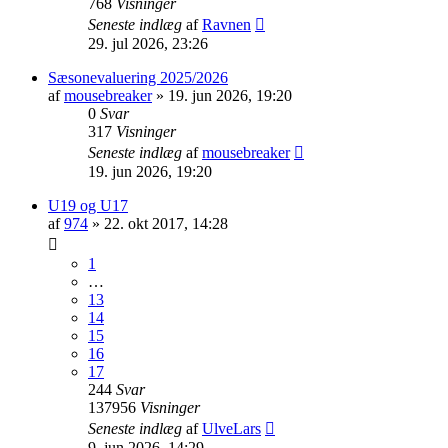
768
Visninger
Seneste indlæg
af
Ravnen
29. jul 2026, 23:26
Sæsonevaluering 2025/2026
af
mousebreaker
»
19. jun 2026, 19:20
0
Svar
317
Visninger
Seneste indlæg
af
mousebreaker
19. jun 2026, 19:20
U19 og U17
af
974
»
22. okt 2017, 14:28
1
…
13
14
15
16
17
244
Svar
137956
Visninger
Seneste indlæg
af
UlveLars
9. jun 2026, 14:29