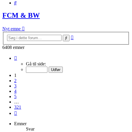
Søg
FCM & BW
Nyt emne
Avanceret
Søg
søgning
6408 emner
Side
1
Gå til side:
af
321
1
2
3
4
5
…
321
Næste
Emner
Svar