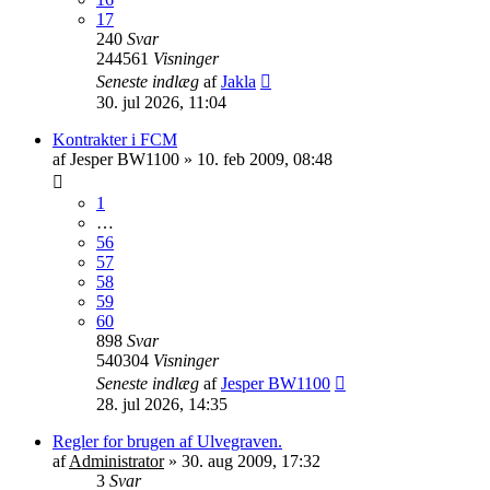
17
240
Svar
244561
Visninger
Seneste indlæg
af
Jakla
30. jul 2026, 11:04
Kontrakter i FCM
af
Jesper BW1100
»
10. feb 2009, 08:48
1
…
56
57
58
59
60
898
Svar
540304
Visninger
Seneste indlæg
af
Jesper BW1100
28. jul 2026, 14:35
Regler for brugen af Ulvegraven.
af
Administrator
»
30. aug 2009, 17:32
3
Svar