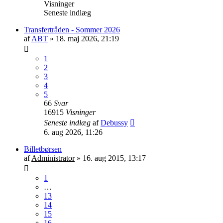
Visninger
Seneste indlæg
Transfertråden - Sommer 2026
af
ABT
»
18. maj 2026, 21:19
1
2
3
4
5
66
Svar
16915
Visninger
Seneste indlæg
af
Debussy
6. aug 2026, 11:26
Billetbørsen
af
Administrator
»
16. aug 2015, 13:17
1
…
13
14
15
16