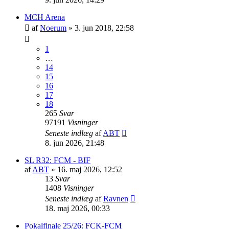
MCH Arena
af
Noerum
»
3. jun 2018, 22:58
1
…
14
15
16
17
18
265
Svar
97191
Visninger
Seneste indlæg
af
ABT
8. jun 2026, 21:48
SL R32: FCM - BIF
af
ABT
»
16. maj 2026, 12:52
13
Svar
1408
Visninger
Seneste indlæg
af
Ravnen
18. maj 2026, 00:33
Pokalfinale 25/26: FCK-FCM