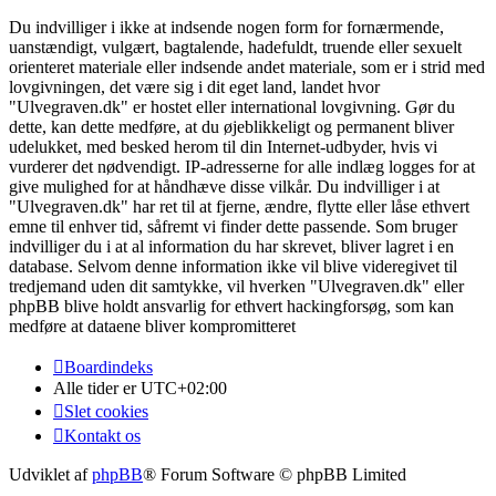
Du indvilliger i ikke at indsende nogen form for fornærmende,
uanstændigt, vulgært, bagtalende, hadefuldt, truende eller sexuelt
orienteret materiale eller indsende andet materiale, som er i strid med
lovgivningen, det være sig i dit eget land, landet hvor
"Ulvegraven.dk" er hostet eller international lovgivning. Gør du
dette, kan dette medføre, at du øjeblikkeligt og permanent bliver
udelukket, med besked herom til din Internet-udbyder, hvis vi
vurderer det nødvendigt. IP-adresserne for alle indlæg logges for at
give mulighed for at håndhæve disse vilkår. Du indvilliger i at
"Ulvegraven.dk" har ret til at fjerne, ændre, flytte eller låse ethvert
emne til enhver tid, såfremt vi finder dette passende. Som bruger
indvilliger du i at al information du har skrevet, bliver lagret i en
database. Selvom denne information ikke vil blive videregivet til
tredjemand uden dit samtykke, vil hverken "Ulvegraven.dk" eller
phpBB blive holdt ansvarlig for ethvert hackingforsøg, som kan
medføre at dataene bliver kompromitteret
Boardindeks
Alle tider er
UTC+02:00
Slet cookies
Kontakt os
Udviklet af
phpBB
® Forum Software © phpBB Limited