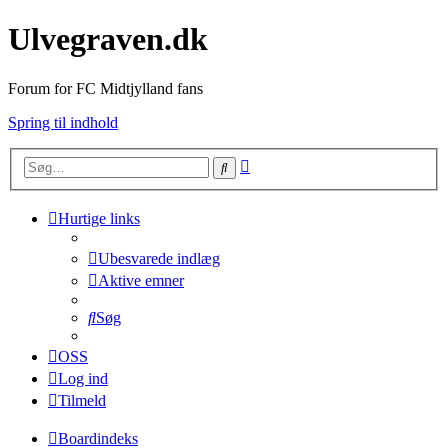
Ulvegraven.dk
Forum for FC Midtjylland fans
Spring til indhold
Avanceret
Søg
søgning
Hurtige links
Ubesvarede indlæg
Aktive emner
Søg
OSS
Log ind
Tilmeld
Boardindeks