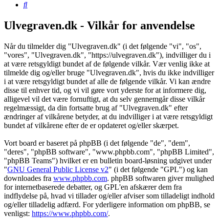
Søg
Ulvegraven.dk - Vilkår for anvendelse
Når du tilmelder dig "Ulvegraven.dk" (i det følgende "vi", "os",
"vores", "Ulvegraven.dk", "https://ulvegraven.dk"), indvilliger du i
at være retsgyldigt bundet af de følgende vilkår. Vær venlig ikke at
tilmelde dig og/eller bruge "Ulvegraven.dk", hvis du ikke indvilliger
i at være retsgyldigt bundet af alle de følgende vilkår. Vi kan ændre
disse til enhver tid, og vi vil gøre vort yderste for at informere dig,
alligevel vil det være fornuftigt, at du selv gennemgår disse vilkår
regelmæssigt, da din fortsatte brug af "Ulvegraven.dk" efter
ændringer af vilkårene betyder, at du indvilliger i at være retsgyldigt
bundet af vilkårene efter de er opdateret og/eller skærpet.
Vort board er baseret på phpBB (i det følgende "de", "dem",
"deres", "phpBB software", "www.phpbb.com", "phpBB Limited",
"phpBB Teams") hvilket er en bulletin board-løsning udgivet under
"
GNU General Public License v2
" (i det følgende "GPL") og kan
downloades fra
www.phpbb.com
. phpBB softwaren giver mulighed
for internetbaserede debatter, og GPL'en afskærer dem fra
indflydelse på, hvad vi tillader og/eller afviser som tilladeligt indhold
og/eller tilladelig adfærd. For yderligere information om phpBB, se
venligst:
https://www.phpbb.com/
.