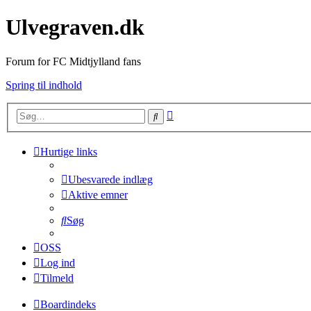
Ulvegraven.dk
Forum for FC Midtjylland fans
Spring til indhold
Avanceret
Søg
søgning
Hurtige links
Ubesvarede indlæg
Aktive emner
Søg
OSS
Log ind
Tilmeld
Boardindeks