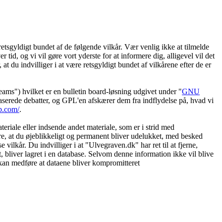
etsgyldigt bundet af de følgende vilkår. Vær venlig ikke at tilmelde
 tid, og vi vil gøre vort yderste for at informere dig, alligevel vil det
t du indvilliger i at være retsgyldigt bundet af vilkårene efter de er
") hvilket er en bulletin board-løsning udgivet under "
GNU
serede debatter, og GPL'en afskærer dem fra indflydelse på, hvad vi
b.com/
.
eriale eller indsende andet materiale, som er i strid med
øre, at du øjeblikkeligt og permanent bliver udelukket, med besked
vilkår. Du indvilliger i at "Ulvegraven.dk" har ret til at fjerne,
et, bliver lagret i en database. Selvom denne information ikke vil blive
 kan medføre at dataene bliver kompromitteret