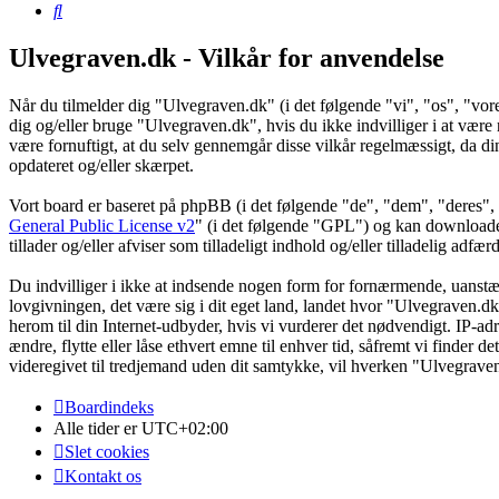
Søg
Ulvegraven.dk - Vilkår for anvendelse
Når du tilmelder dig "Ulvegraven.dk" (i det følgende "vi", "os", "vore
dig og/eller bruge "Ulvegraven.dk", hvis du ikke indvilliger i at være re
være fornuftigt, at du selv gennemgår disse vilkår regelmæssigt, da din
opdateret og/eller skærpet.
Vort board er baseret på phpBB (i det følgende "de", "dem", "dere
General Public License v2
" (i det følgende "GPL") og kan download
tillader og/eller afviser som tilladeligt indhold og/eller tilladelig ad
Du indvilliger i ikke at indsende nogen form for fornærmende, uanstænd
lovgivningen, det være sig i dit eget land, landet hvor "Ulvegraven.dk
herom til din Internet-udbyder, hvis vi vurderer det nødvendigt. IP-adre
ændre, flytte eller låse ethvert emne til enhver tid, såfremt vi finder 
videregivet til tredjemand uden dit samtykke, vil hverken "Ulvegrave
Boardindeks
Alle tider er
UTC+02:00
Slet cookies
Kontakt os