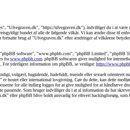
s", "Ulvegraven.dk", "https://ulvegraven.dk"), indvilliger du i at være r
tsgyldigt bundet af alle de følgende vilkår. Vi kan ændre disse til enhver
 fortsatte brug af "Ulvegraven.dk" efter ændringer af vilkårene betyder, a
s", "phpBB software", "www.phpbb.com", "phpBB Limited", "phpBB Teams
es fra
www.phpbb.com
. phpBB softwaren giver mulighed for internetba
færd. For yderligere information om phpBB, se venligst:
https://www.phpb
igt, vulgært, bagtalende, hadefuldt, truende eller sexuelt orienteret mat
" er hostet eller international lovgivning. Gør du dette, kan dette medf
sserne for alle indlæg logges for at give mulighed for at håndhæve disse 
dette passende. Som bruger indvilliger du i at al information du har skrev
n.dk" eller phpBB blive holdt ansvarlig for ethvert hackingforsøg, som