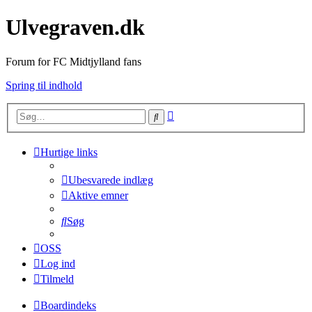
Ulvegraven.dk
Forum for FC Midtjylland fans
Spring til indhold
Avanceret
Søg
søgning
Hurtige links
Ubesvarede indlæg
Aktive emner
Søg
OSS
Log ind
Tilmeld
Boardindeks