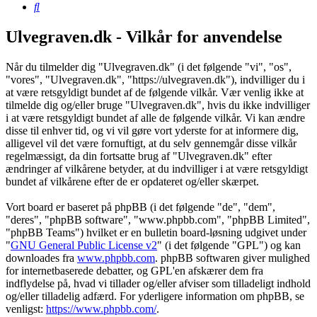
Søg
Ulvegraven.dk - Vilkår for anvendelse
Når du tilmelder dig "Ulvegraven.dk" (i det følgende "vi", "os",
"vores", "Ulvegraven.dk", "https://ulvegraven.dk"), indvilliger du i
at være retsgyldigt bundet af de følgende vilkår. Vær venlig ikke at
tilmelde dig og/eller bruge "Ulvegraven.dk", hvis du ikke indvilliger
i at være retsgyldigt bundet af alle de følgende vilkår. Vi kan ændre
disse til enhver tid, og vi vil gøre vort yderste for at informere dig,
alligevel vil det være fornuftigt, at du selv gennemgår disse vilkår
regelmæssigt, da din fortsatte brug af "Ulvegraven.dk" efter
ændringer af vilkårene betyder, at du indvilliger i at være retsgyldigt
bundet af vilkårene efter de er opdateret og/eller skærpet.
Vort board er baseret på phpBB (i det følgende "de", "dem",
"deres", "phpBB software", "www.phpbb.com", "phpBB Limited",
"phpBB Teams") hvilket er en bulletin board-løsning udgivet under
"
GNU General Public License v2
" (i det følgende "GPL") og kan
downloades fra
www.phpbb.com
. phpBB softwaren giver mulighed
for internetbaserede debatter, og GPL'en afskærer dem fra
indflydelse på, hvad vi tillader og/eller afviser som tilladeligt indhold
og/eller tilladelig adfærd. For yderligere information om phpBB, se
venligst:
https://www.phpbb.com/
.