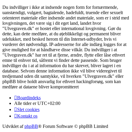
Du indvilliger i ikke at indsende nogen form for fornærmende,
uanstændigt, vulgært, bagtalende, hadefuldt, truende eller sexuelt
orienteret materiale eller indsende andet materiale, som er i strid med
lovgivningen, det være sig i dit eget land, landet hvor
"Ulvegraven.dk" er hostet eller international lovgivning. Gør du
dette, kan dette medføre, at du øjeblikkeligt og permanent bliver
udelukket, med besked herom til din Internet-udbyder, hvis vi
vurderer det nødvendigt. IP-adresserne for alle indlæg logges for at
give mulighed for at håndhæve disse vilkår. Du indvilliger i at
"Ulvegraven.dk" har ret til at fjerne, ændre, flytte eller låse ethvert
emne til enhver tid, såfremt vi finder dette passende. Som bruger
indvilliger du i at al information du har skrevet, bliver lagret i en
database. Selvom denne information ikke vil blive videregivet til
tredjemand uden dit samtykke, vil hverken "Ulvegraven.dk" eller
phpBB blive holdt ansvarlig for ethvert hackingforsøg, som kan
medføre at dataene bliver kompromitteret
Boardindeks
Alle tider er
UTC+02:00
Slet cookies
Kontakt os
Udviklet af
phpBB
® Forum Software © phpBB Limited