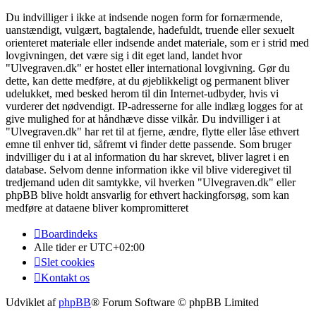
Du indvilliger i ikke at indsende nogen form for fornærmende,
uanstændigt, vulgært, bagtalende, hadefuldt, truende eller sexuelt
orienteret materiale eller indsende andet materiale, som er i strid med
lovgivningen, det være sig i dit eget land, landet hvor
"Ulvegraven.dk" er hostet eller international lovgivning. Gør du
dette, kan dette medføre, at du øjeblikkeligt og permanent bliver
udelukket, med besked herom til din Internet-udbyder, hvis vi
vurderer det nødvendigt. IP-adresserne for alle indlæg logges for at
give mulighed for at håndhæve disse vilkår. Du indvilliger i at
"Ulvegraven.dk" har ret til at fjerne, ændre, flytte eller låse ethvert
emne til enhver tid, såfremt vi finder dette passende. Som bruger
indvilliger du i at al information du har skrevet, bliver lagret i en
database. Selvom denne information ikke vil blive videregivet til
tredjemand uden dit samtykke, vil hverken "Ulvegraven.dk" eller
phpBB blive holdt ansvarlig for ethvert hackingforsøg, som kan
medføre at dataene bliver kompromitteret
Boardindeks
Alle tider er
UTC+02:00
Slet cookies
Kontakt os
Udviklet af
phpBB
® Forum Software © phpBB Limited