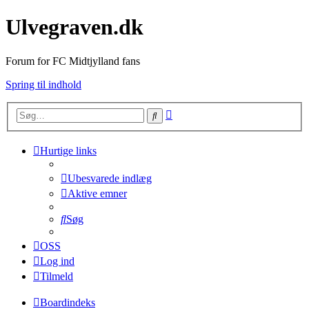
Ulvegraven.dk
Forum for FC Midtjylland fans
Spring til indhold
Avanceret
Søg
søgning
Hurtige links
Ubesvarede indlæg
Aktive emner
Søg
OSS
Log ind
Tilmeld
Boardindeks