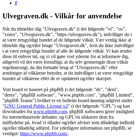
Søg
Ulvegraven.dk - Vilkår for anvendelse
Når du tilmelder dig "Ulvegraven.dk" (i det følgende "vi", "os",
"vores", "Ulvegraven.dk", "https://ulvegraven.dk"), indvilliger du i
at være retsgyldigt bundet af de følgende vilkår. Vær venlig ikke at
tilmelde dig og/eller bruge "Ulvegraven.dk", hvis du ikke indvilliger
i at være retsgyldigt bundet af alle de følgende vilkår. Vi kan ændre
disse til enhver tid, og vi vil gøre vort yderste for at informere dig,
alligevel vil det være fornuftigt, at du selv gennemgår disse vilkår
regelmæssigt, da din fortsatte brug af "Ulvegraven.dk" efter
ændringer af vilkårene betyder, at du indvilliger i at være retsgyldigt
bundet af vilkårene efter de er opdateret og/eller skærpet.
Vort board er baseret på phpBB (i det følgende "de", "dem",
"deres", "phpBB software", "www.phpbb.com", "phpBB Limited",
"phpBB Teams") hvilket er en bulletin board-løsning udgivet under
"
GNU General Public License v2
" (i det følgende "GPL") og kan
downloades fra
www.phpbb.com
. phpBB softwaren giver mulighed
for internetbaserede debatter, og GPL'en afskærer dem fra
indflydelse på, hvad vi tillader og/eller afviser som tilladeligt indhold
og/eller tilladelig adfærd. For yderligere information om phpBB, se
venligst:
https://www.phpbb.com/
.