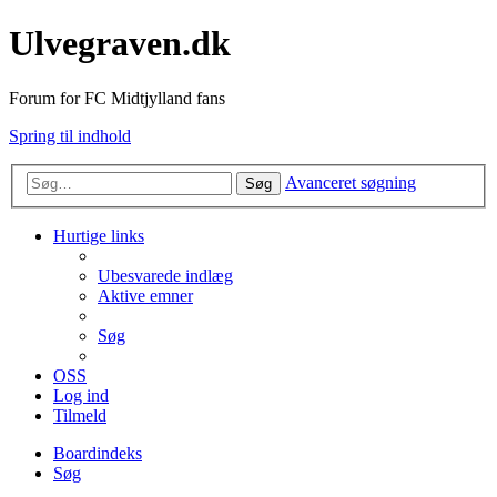
Ulvegraven.dk
Forum for FC Midtjylland fans
Spring til indhold
Avanceret søgning
Søg
Hurtige links
Ubesvarede indlæg
Aktive emner
Søg
OSS
Log ind
Tilmeld
Boardindeks
Søg