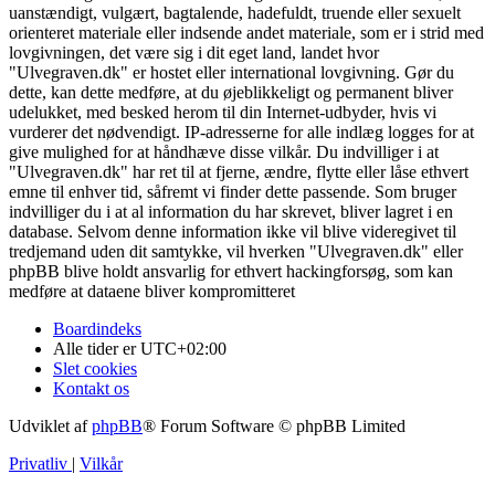
uanstændigt, vulgært, bagtalende, hadefuldt, truende eller sexuelt
orienteret materiale eller indsende andet materiale, som er i strid med
lovgivningen, det være sig i dit eget land, landet hvor
"Ulvegraven.dk" er hostet eller international lovgivning. Gør du
dette, kan dette medføre, at du øjeblikkeligt og permanent bliver
udelukket, med besked herom til din Internet-udbyder, hvis vi
vurderer det nødvendigt. IP-adresserne for alle indlæg logges for at
give mulighed for at håndhæve disse vilkår. Du indvilliger i at
"Ulvegraven.dk" har ret til at fjerne, ændre, flytte eller låse ethvert
emne til enhver tid, såfremt vi finder dette passende. Som bruger
indvilliger du i at al information du har skrevet, bliver lagret i en
database. Selvom denne information ikke vil blive videregivet til
tredjemand uden dit samtykke, vil hverken "Ulvegraven.dk" eller
phpBB blive holdt ansvarlig for ethvert hackingforsøg, som kan
medføre at dataene bliver kompromitteret
Boardindeks
Alle tider er
UTC+02:00
Slet cookies
Kontakt os
Udviklet af
phpBB
® Forum Software © phpBB Limited
Privatliv
|
Vilkår