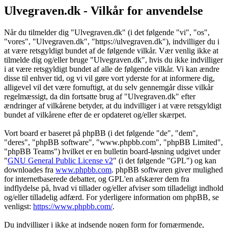
Ulvegraven.dk - Vilkår for anvendelse
Når du tilmelder dig "Ulvegraven.dk" (i det følgende "vi", "os",
"vores", "Ulvegraven.dk", "https://ulvegraven.dk"), indvilliger du i
at være retsgyldigt bundet af de følgende vilkår. Vær venlig ikke at
tilmelde dig og/eller bruge "Ulvegraven.dk", hvis du ikke indvilliger
i at være retsgyldigt bundet af alle de følgende vilkår. Vi kan ændre
disse til enhver tid, og vi vil gøre vort yderste for at informere dig,
alligevel vil det være fornuftigt, at du selv gennemgår disse vilkår
regelmæssigt, da din fortsatte brug af "Ulvegraven.dk" efter
ændringer af vilkårene betyder, at du indvilliger i at være retsgyldigt
bundet af vilkårene efter de er opdateret og/eller skærpet.
Vort board er baseret på phpBB (i det følgende "de", "dem",
"deres", "phpBB software", "www.phpbb.com", "phpBB Limited",
"phpBB Teams") hvilket er en bulletin board-løsning udgivet under
"
GNU General Public License v2
" (i det følgende "GPL") og kan
downloades fra
www.phpbb.com
. phpBB softwaren giver mulighed
for internetbaserede debatter, og GPL'en afskærer dem fra
indflydelse på, hvad vi tillader og/eller afviser som tilladeligt indhold
og/eller tilladelig adfærd. For yderligere information om phpBB, se
venligst:
https://www.phpbb.com/
.
Du indvilliger i ikke at indsende nogen form for fornærmende,