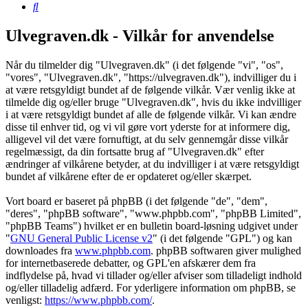
Søg
Ulvegraven.dk - Vilkår for anvendelse
Når du tilmelder dig "Ulvegraven.dk" (i det følgende "vi", "os",
"vores", "Ulvegraven.dk", "https://ulvegraven.dk"), indvilliger du i
at være retsgyldigt bundet af de følgende vilkår. Vær venlig ikke at
tilmelde dig og/eller bruge "Ulvegraven.dk", hvis du ikke indvilliger
i at være retsgyldigt bundet af alle de følgende vilkår. Vi kan ændre
disse til enhver tid, og vi vil gøre vort yderste for at informere dig,
alligevel vil det være fornuftigt, at du selv gennemgår disse vilkår
regelmæssigt, da din fortsatte brug af "Ulvegraven.dk" efter
ændringer af vilkårene betyder, at du indvilliger i at være retsgyldigt
bundet af vilkårene efter de er opdateret og/eller skærpet.
Vort board er baseret på phpBB (i det følgende "de", "dem",
"deres", "phpBB software", "www.phpbb.com", "phpBB Limited",
"phpBB Teams") hvilket er en bulletin board-løsning udgivet under
"
GNU General Public License v2
" (i det følgende "GPL") og kan
downloades fra
www.phpbb.com
. phpBB softwaren giver mulighed
for internetbaserede debatter, og GPL'en afskærer dem fra
indflydelse på, hvad vi tillader og/eller afviser som tilladeligt indhold
og/eller tilladelig adfærd. For yderligere information om phpBB, se
venligst:
https://www.phpbb.com/
.