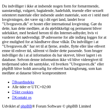
Du indvilliger i ikke at indsende nogen form for fornærmende,
uanstændigt, vulgært, bagtalende, hadefuldt, truende eller sexuelt
orienteret materiale eller indsende andet materiale, som er i strid med
lovgivningen, det være sig i dit eget land, landet hvor
"Ulvegraven.dk" er hostet eller international lovgivning. Gør du
dette, kan dette medføre, at du øjeblikkeligt og permanent bliver
udelukket, med besked herom til din Internet-udbyder, hvis vi
vurderer det nødvendigt. IP-adresserne for alle indlæg logges for at
give mulighed for at håndhæve disse vilkår. Du indvilliger i at
"Ulvegraven.dk" har ret til at fjerne, ændre, flytte eller låse ethvert
emne til enhver tid, såfremt vi finder dette passende. Som bruger
indvilliger du i at al information du har skrevet, bliver lagret i en
database. Selvom denne information ikke vil blive videregivet til
tredjemand uden dit samtykke, vil hverken "Ulvegraven.dk" eller
phpBB blive holdt ansvarlig for ethvert hackingforsøg, som kan
medføre at dataene bliver kompromitteret
Boardindeks
Alle tider er
UTC+02:00
Slet cookies
Kontakt os
Udviklet af
phpBB
® Forum Software © phpBB Limited