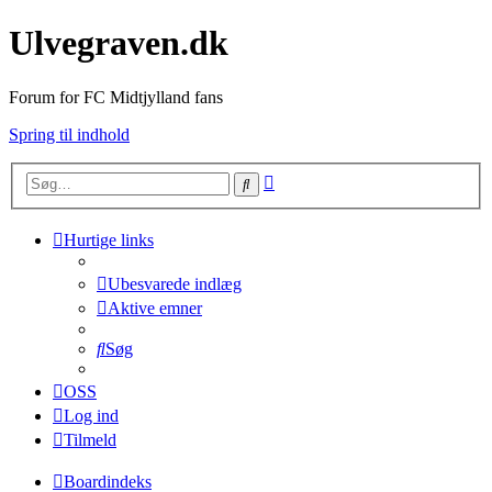
Ulvegraven.dk
Forum for FC Midtjylland fans
Spring til indhold
Avanceret
Søg
søgning
Hurtige links
Ubesvarede indlæg
Aktive emner
Søg
OSS
Log ind
Tilmeld
Boardindeks