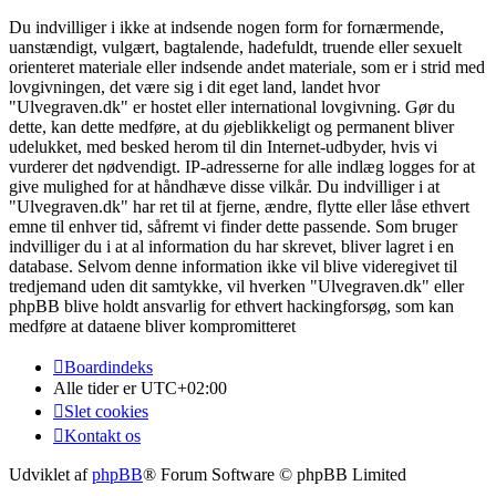
Du indvilliger i ikke at indsende nogen form for fornærmende,
uanstændigt, vulgært, bagtalende, hadefuldt, truende eller sexuelt
orienteret materiale eller indsende andet materiale, som er i strid med
lovgivningen, det være sig i dit eget land, landet hvor
"Ulvegraven.dk" er hostet eller international lovgivning. Gør du
dette, kan dette medføre, at du øjeblikkeligt og permanent bliver
udelukket, med besked herom til din Internet-udbyder, hvis vi
vurderer det nødvendigt. IP-adresserne for alle indlæg logges for at
give mulighed for at håndhæve disse vilkår. Du indvilliger i at
"Ulvegraven.dk" har ret til at fjerne, ændre, flytte eller låse ethvert
emne til enhver tid, såfremt vi finder dette passende. Som bruger
indvilliger du i at al information du har skrevet, bliver lagret i en
database. Selvom denne information ikke vil blive videregivet til
tredjemand uden dit samtykke, vil hverken "Ulvegraven.dk" eller
phpBB blive holdt ansvarlig for ethvert hackingforsøg, som kan
medføre at dataene bliver kompromitteret
Boardindeks
Alle tider er
UTC+02:00
Slet cookies
Kontakt os
Udviklet af
phpBB
® Forum Software © phpBB Limited