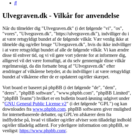
Søg
Ulvegraven.dk - Vilkår for anvendelse
Når du tilmelder dig "Ulvegraven.dk" (i det følgende "vi", "os",
"vores", "Ulvegraven.dk", "https://ulvegraven.dk"), indvilliger du i
at være retsgyldigt bundet af de følgende vilkår. Vær venlig ikke at
tilmelde dig og/eller bruge "Ulvegraven.dk", hvis du ikke indvilliger
i at være retsgyldigt bundet af alle de følgende vilkår. Vi kan ændre
disse til enhver tid, og vi vil gøre vort yderste for at informere dig,
alligevel vil det være fornuftigt, at du selv gennemgår disse vilkår
regelmæssigt, da din fortsatte brug af "Ulvegraven.dk" efter
ændringer af vilkårene betyder, at du indvilliger i at være retsgyldigt
bundet af vilkårene efter de er opdateret og/eller skærpet.
Vort board er baseret på phpBB (i det følgende "de", "dem",
"deres", "phpBB software", "www.phpbb.com", "phpBB Limited",
"phpBB Teams") hvilket er en bulletin board-løsning udgivet under
"
GNU General Public License v2
" (i det følgende "GPL") og kan
downloades fra
www.phpbb.com
. phpBB softwaren giver mulighed
for internetbaserede debatter, og GPL'en afskærer dem fra
indflydelse på, hvad vi tillader og/eller afviser som tilladeligt indhold
og/eller tilladelig adfærd. For yderligere information om phpBB, se
venligst:
https://www.phpbb.com/
.