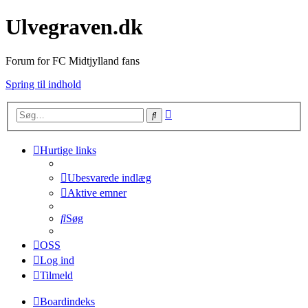
Ulvegraven.dk
Forum for FC Midtjylland fans
Spring til indhold
Avanceret
Søg
søgning
Hurtige links
Ubesvarede indlæg
Aktive emner
Søg
OSS
Log ind
Tilmeld
Boardindeks