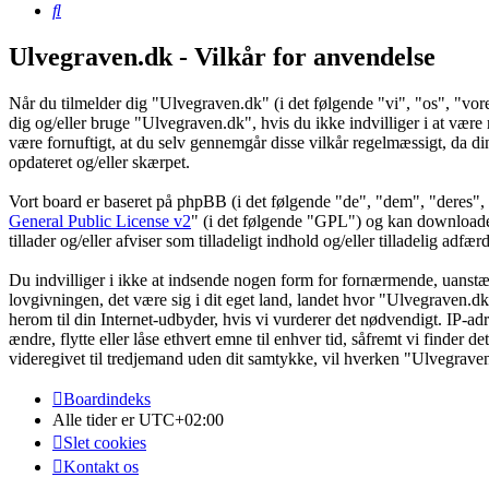
Søg
Ulvegraven.dk - Vilkår for anvendelse
Når du tilmelder dig "Ulvegraven.dk" (i det følgende "vi", "os", "vore
dig og/eller bruge "Ulvegraven.dk", hvis du ikke indvilliger i at være re
være fornuftigt, at du selv gennemgår disse vilkår regelmæssigt, da din
opdateret og/eller skærpet.
Vort board er baseret på phpBB (i det følgende "de", "dem", "dere
General Public License v2
" (i det følgende "GPL") og kan download
tillader og/eller afviser som tilladeligt indhold og/eller tilladelig ad
Du indvilliger i ikke at indsende nogen form for fornærmende, uanstænd
lovgivningen, det være sig i dit eget land, landet hvor "Ulvegraven.dk
herom til din Internet-udbyder, hvis vi vurderer det nødvendigt. IP-adre
ændre, flytte eller låse ethvert emne til enhver tid, såfremt vi finder 
videregivet til tredjemand uden dit samtykke, vil hverken "Ulvegrave
Boardindeks
Alle tider er
UTC+02:00
Slet cookies
Kontakt os