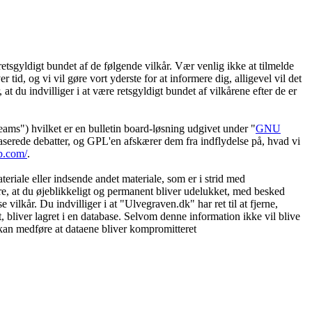
etsgyldigt bundet af de følgende vilkår. Vær venlig ikke at tilmelde
 tid, og vi vil gøre vort yderste for at informere dig, alligevel vil det
t du indvilliger i at være retsgyldigt bundet af vilkårene efter de er
") hvilket er en bulletin board-løsning udgivet under "
GNU
serede debatter, og GPL'en afskærer dem fra indflydelse på, hvad vi
b.com/
.
eriale eller indsende andet materiale, som er i strid med
øre, at du øjeblikkeligt og permanent bliver udelukket, med besked
vilkår. Du indvilliger i at "Ulvegraven.dk" har ret til at fjerne,
et, bliver lagret i en database. Selvom denne information ikke vil blive
 kan medføre at dataene bliver kompromitteret