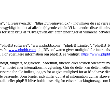
s", "Ulvegraven.dk", "https://ulvegraven.dk"), indvilliger du i at være r
tsgyldigt bundet af alle de følgende vilkår. Vi kan ændre disse til enhver
 fortsatte brug af "Ulvegraven.dk" efter ændringer af vilkårene betyder, a
s", "phpBB software", "www.phpbb.com", "phpBB Limited", "phpBB Teams
es fra
www.phpbb.com
. phpBB softwaren giver mulighed for internetba
færd. For yderligere information om phpBB, se venligst:
https://www.phpb
igt, vulgært, bagtalende, hadefuldt, truende eller sexuelt orienteret mat
" er hostet eller international lovgivning. Gør du dette, kan dette medf
sserne for alle indlæg logges for at give mulighed for at håndhæve disse 
dette passende. Som bruger indvilliger du i at al information du har skrev
n.dk" eller phpBB blive holdt ansvarlig for ethvert hackingforsøg, som