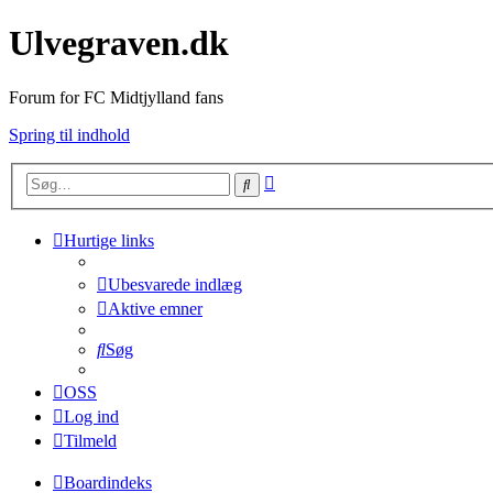
Ulvegraven.dk
Forum for FC Midtjylland fans
Spring til indhold
Avanceret
Søg
søgning
Hurtige links
Ubesvarede indlæg
Aktive emner
Søg
OSS
Log ind
Tilmeld
Boardindeks