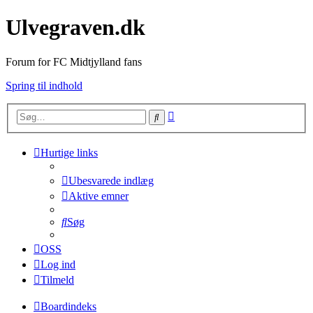
Ulvegraven.dk
Forum for FC Midtjylland fans
Spring til indhold
Avanceret
Søg
søgning
Hurtige links
Ubesvarede indlæg
Aktive emner
Søg
OSS
Log ind
Tilmeld
Boardindeks