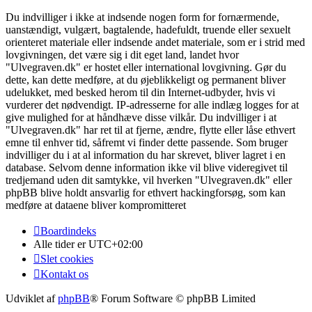
Du indvilliger i ikke at indsende nogen form for fornærmende,
uanstændigt, vulgært, bagtalende, hadefuldt, truende eller sexuelt
orienteret materiale eller indsende andet materiale, som er i strid med
lovgivningen, det være sig i dit eget land, landet hvor
"Ulvegraven.dk" er hostet eller international lovgivning. Gør du
dette, kan dette medføre, at du øjeblikkeligt og permanent bliver
udelukket, med besked herom til din Internet-udbyder, hvis vi
vurderer det nødvendigt. IP-adresserne for alle indlæg logges for at
give mulighed for at håndhæve disse vilkår. Du indvilliger i at
"Ulvegraven.dk" har ret til at fjerne, ændre, flytte eller låse ethvert
emne til enhver tid, såfremt vi finder dette passende. Som bruger
indvilliger du i at al information du har skrevet, bliver lagret i en
database. Selvom denne information ikke vil blive videregivet til
tredjemand uden dit samtykke, vil hverken "Ulvegraven.dk" eller
phpBB blive holdt ansvarlig for ethvert hackingforsøg, som kan
medføre at dataene bliver kompromitteret
Boardindeks
Alle tider er
UTC+02:00
Slet cookies
Kontakt os
Udviklet af
phpBB
® Forum Software © phpBB Limited