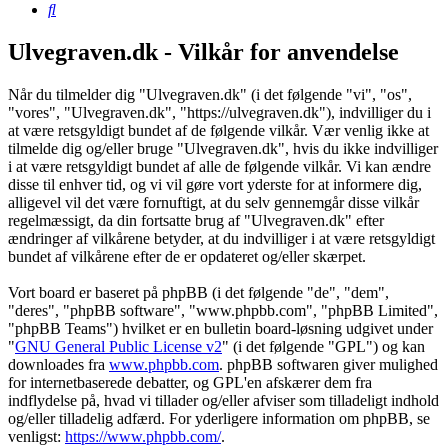
Søg
Ulvegraven.dk - Vilkår for anvendelse
Når du tilmelder dig "Ulvegraven.dk" (i det følgende "vi", "os",
"vores", "Ulvegraven.dk", "https://ulvegraven.dk"), indvilliger du i
at være retsgyldigt bundet af de følgende vilkår. Vær venlig ikke at
tilmelde dig og/eller bruge "Ulvegraven.dk", hvis du ikke indvilliger
i at være retsgyldigt bundet af alle de følgende vilkår. Vi kan ændre
disse til enhver tid, og vi vil gøre vort yderste for at informere dig,
alligevel vil det være fornuftigt, at du selv gennemgår disse vilkår
regelmæssigt, da din fortsatte brug af "Ulvegraven.dk" efter
ændringer af vilkårene betyder, at du indvilliger i at være retsgyldigt
bundet af vilkårene efter de er opdateret og/eller skærpet.
Vort board er baseret på phpBB (i det følgende "de", "dem",
"deres", "phpBB software", "www.phpbb.com", "phpBB Limited",
"phpBB Teams") hvilket er en bulletin board-løsning udgivet under
"
GNU General Public License v2
" (i det følgende "GPL") og kan
downloades fra
www.phpbb.com
. phpBB softwaren giver mulighed
for internetbaserede debatter, og GPL'en afskærer dem fra
indflydelse på, hvad vi tillader og/eller afviser som tilladeligt indhold
og/eller tilladelig adfærd. For yderligere information om phpBB, se
venligst:
https://www.phpbb.com/
.