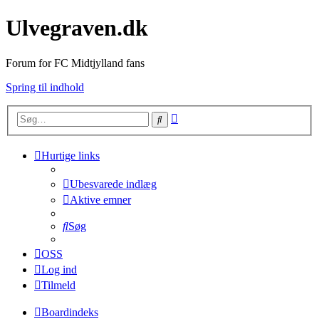
Ulvegraven.dk
Forum for FC Midtjylland fans
Spring til indhold
Avanceret
Søg
søgning
Hurtige links
Ubesvarede indlæg
Aktive emner
Søg
OSS
Log ind
Tilmeld
Boardindeks