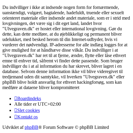
Du indvilliger i ikke at indsende nogen form for fornærmende,
uanstændigt, vulgært, bagtalende, hadefuldt, truende eller sexuelt
orienteret materiale eller indsende andet materiale, som er i strid med
lovgivningen, det være sig i dit eget land, landet hvor
"Ulvegraven.dk" er hostet eller international lovgivning. Gør du
dette, kan dette medføre, at du øjeblikkeligt og permanent bliver
udelukket, med besked herom til din Internet-udbyder, hvis vi
vurderer det nødvendigt. IP-adresserne for alle indlæg logges for at
give mulighed for at håndhæve disse vilkår. Du indvilliger i at
"Ulvegraven.dk" har ret til at fjerne, ændre, flytte eller låse ethvert
emne til enhver tid, såfremt vi finder dette passende. Som bruger
indvilliger du i at al information du har skrevet, bliver lagret i en
database. Selvom denne information ikke vil blive videregivet til
tredjemand uden dit samtykke, vil hverken "Ulvegraven.dk" eller
phpBB blive holdt ansvarlig for ethvert hackingforsøg, som kan
medføre at dataene bliver kompromitteret
Boardindeks
Alle tider er
UTC+02:00
Slet cookies
Kontakt os
Udviklet af
phpBB
® Forum Software © phpBB Limited