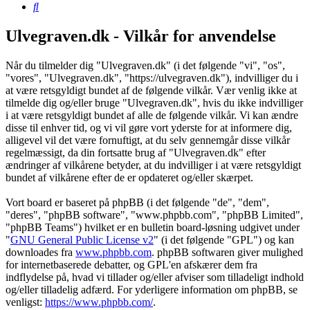
Søg
Ulvegraven.dk - Vilkår for anvendelse
Når du tilmelder dig "Ulvegraven.dk" (i det følgende "vi", "os",
"vores", "Ulvegraven.dk", "https://ulvegraven.dk"), indvilliger du i
at være retsgyldigt bundet af de følgende vilkår. Vær venlig ikke at
tilmelde dig og/eller bruge "Ulvegraven.dk", hvis du ikke indvilliger
i at være retsgyldigt bundet af alle de følgende vilkår. Vi kan ændre
disse til enhver tid, og vi vil gøre vort yderste for at informere dig,
alligevel vil det være fornuftigt, at du selv gennemgår disse vilkår
regelmæssigt, da din fortsatte brug af "Ulvegraven.dk" efter
ændringer af vilkårene betyder, at du indvilliger i at være retsgyldigt
bundet af vilkårene efter de er opdateret og/eller skærpet.
Vort board er baseret på phpBB (i det følgende "de", "dem",
"deres", "phpBB software", "www.phpbb.com", "phpBB Limited",
"phpBB Teams") hvilket er en bulletin board-løsning udgivet under
"
GNU General Public License v2
" (i det følgende "GPL") og kan
downloades fra
www.phpbb.com
. phpBB softwaren giver mulighed
for internetbaserede debatter, og GPL'en afskærer dem fra
indflydelse på, hvad vi tillader og/eller afviser som tilladeligt indhold
og/eller tilladelig adfærd. For yderligere information om phpBB, se
venligst:
https://www.phpbb.com/
.