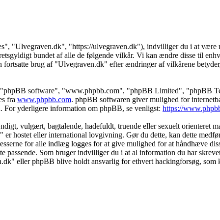
s", "Ulvegraven.dk", "https://ulvegraven.dk"), indvilliger du i at være r
tsgyldigt bundet af alle de følgende vilkår. Vi kan ændre disse til enhver
 fortsatte brug af "Ulvegraven.dk" efter ændringer af vilkårene betyder, a
s", "phpBB software", "www.phpbb.com", "phpBB Limited", "phpBB Teams
es fra
www.phpbb.com
. phpBB softwaren giver mulighed for internetba
færd. For yderligere information om phpBB, se venligst:
https://www.phpb
igt, vulgært, bagtalende, hadefuldt, truende eller sexuelt orienteret mat
" er hostet eller international lovgivning. Gør du dette, kan dette medf
sserne for alle indlæg logges for at give mulighed for at håndhæve disse 
dette passende. Som bruger indvilliger du i at al information du har skrev
n.dk" eller phpBB blive holdt ansvarlig for ethvert hackingforsøg, som