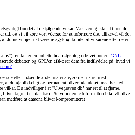
etsgyldigt bundet af de følgende vilkår. Vær venlig ikke at tilmelde
 tid, og vi vil gøre vort yderste for at informere dig, alligevel vil det
t du indvilliger i at være retsgyldigt bundet af vilkårene efter de er
") hvilket er en bulletin board-løsning udgivet under "
GNU
serede debatter, og GPL'en afskærer dem fra indflydelse på, hvad vi
b.com/
.
eriale eller indsende andet materiale, som er i strid med
øre, at du øjeblikkeligt og permanent bliver udelukket, med besked
vilkår. Du indvilliger i at "Ulvegraven.dk" har ret til at fjerne,
et, bliver lagret i en database. Selvom denne information ikke vil blive
 kan medføre at dataene bliver kompromitteret