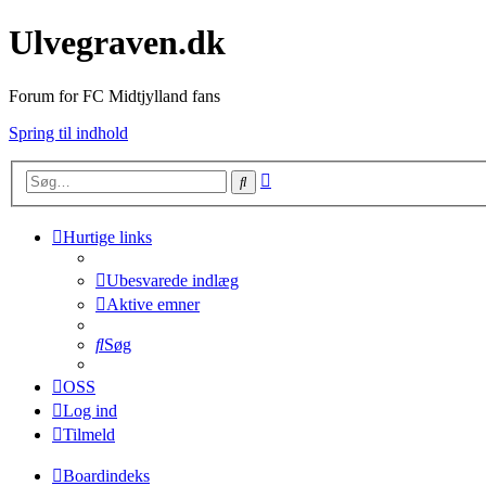
Ulvegraven.dk
Forum for FC Midtjylland fans
Spring til indhold
Avanceret
Søg
søgning
Hurtige links
Ubesvarede indlæg
Aktive emner
Søg
OSS
Log ind
Tilmeld
Boardindeks