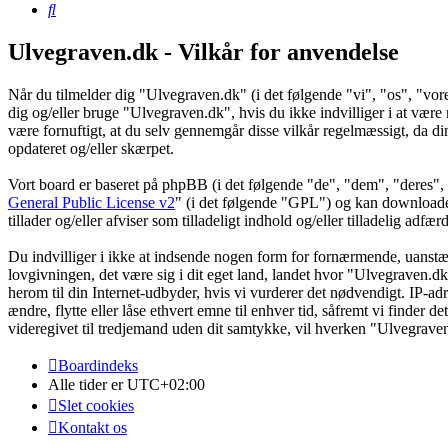
Søg
Ulvegraven.dk - Vilkår for anvendelse
Når du tilmelder dig "Ulvegraven.dk" (i det følgende "vi", "os", "vore
dig og/eller bruge "Ulvegraven.dk", hvis du ikke indvilliger i at være re
være fornuftigt, at du selv gennemgår disse vilkår regelmæssigt, da din
opdateret og/eller skærpet.
Vort board er baseret på phpBB (i det følgende "de", "dem", "dere
General Public License v2
" (i det følgende "GPL") og kan download
tillader og/eller afviser som tilladeligt indhold og/eller tilladelig ad
Du indvilliger i ikke at indsende nogen form for fornærmende, uanstænd
lovgivningen, det være sig i dit eget land, landet hvor "Ulvegraven.dk
herom til din Internet-udbyder, hvis vi vurderer det nødvendigt. IP-adre
ændre, flytte eller låse ethvert emne til enhver tid, såfremt vi finder 
videregivet til tredjemand uden dit samtykke, vil hverken "Ulvegrave
Boardindeks
Alle tider er
UTC+02:00
Slet cookies
Kontakt os