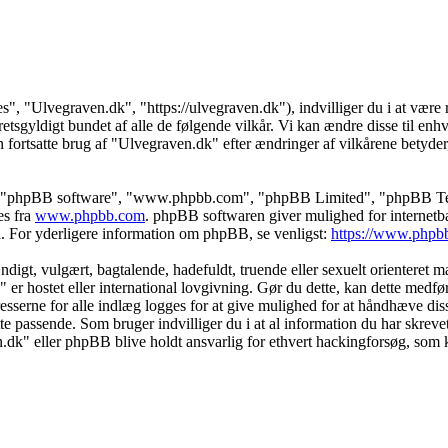
s", "Ulvegraven.dk", "https://ulvegraven.dk"), indvilliger du i at være r
tsgyldigt bundet af alle de følgende vilkår. Vi kan ændre disse til enhver
 fortsatte brug af "Ulvegraven.dk" efter ændringer af vilkårene betyder, a
s", "phpBB software", "www.phpbb.com", "phpBB Limited", "phpBB Teams
es fra
www.phpbb.com
. phpBB softwaren giver mulighed for internetba
færd. For yderligere information om phpBB, se venligst:
https://www.phpb
igt, vulgært, bagtalende, hadefuldt, truende eller sexuelt orienteret mat
" er hostet eller international lovgivning. Gør du dette, kan dette medf
sserne for alle indlæg logges for at give mulighed for at håndhæve disse 
dette passende. Som bruger indvilliger du i at al information du har skrev
n.dk" eller phpBB blive holdt ansvarlig for ethvert hackingforsøg, som