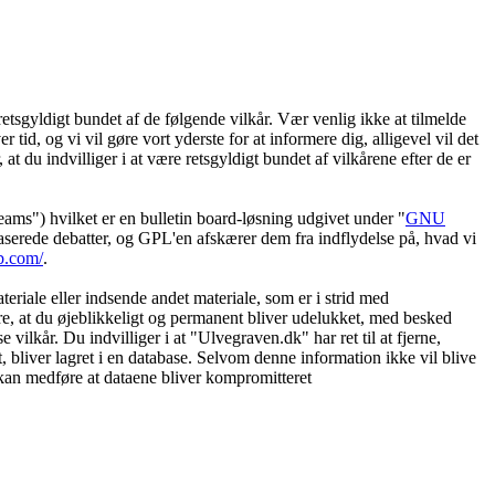
etsgyldigt bundet af de følgende vilkår. Vær venlig ikke at tilmelde
 tid, og vi vil gøre vort yderste for at informere dig, alligevel vil det
t du indvilliger i at være retsgyldigt bundet af vilkårene efter de er
") hvilket er en bulletin board-løsning udgivet under "
GNU
serede debatter, og GPL'en afskærer dem fra indflydelse på, hvad vi
b.com/
.
eriale eller indsende andet materiale, som er i strid med
øre, at du øjeblikkeligt og permanent bliver udelukket, med besked
vilkår. Du indvilliger i at "Ulvegraven.dk" har ret til at fjerne,
et, bliver lagret i en database. Selvom denne information ikke vil blive
 kan medføre at dataene bliver kompromitteret