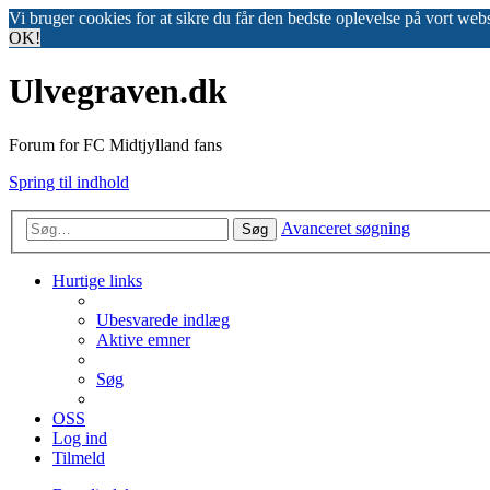
Vi bruger cookies for at sikre du får den bedste oplevelse på vort web
OK!
Ulvegraven.dk
Forum for FC Midtjylland fans
Spring til indhold
Avanceret søgning
Søg
Hurtige links
Ubesvarede indlæg
Aktive emner
Søg
OSS
Log ind
Tilmeld