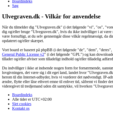
Boardindeks
Søg
Ulvegraven.dk - Vilkår for anvendelse
Når du tilmelder dig "Ulvegraven.dk" (i det følgende "vi", "os", "vore
dig og/eller bruge "Ulvegraven.dk", hvis du ikke indvilliger i at være re
være fornuftigt, at du selv gennemgår disse vilkår regelmæssigt, da din
opdateret og/eller skærpet.
Vort board er baseret på phpBB (i det følgende "de", "dem", "dere
General Public License v2
" (i det følgende "GPL") og kan download
tillader og/eller afviser som tilladeligt indhold og/eller tilladelig ad
Du indvilliger i ikke at indsende nogen form for fornærmende, uanstænd
lovgivningen, det være sig i dit eget land, landet hvor "Ulvegraven.dk
herom til din Internet-udbyder, hvis vi vurderer det nødvendigt. IP-adre
ændre, flytte eller låse ethvert emne til enhver tid, såfremt vi finder 
videregivet til tredjemand uden dit samtykke, vil hverken "Ulvegrave
Boardindeks
Alle tider er
UTC+02:00
Slet cookies
Kontakt os