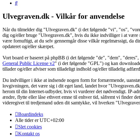
Søg
Ulvegraven.dk - Vilkår for anvendelse
Når du tilmelder dig "Ulvegraven.dk" (i det følgende "vi", "os", "vore
dig og/eller bruge "Ulvegraven.dk", hvis du ikke indvilliger i at være re
være fornuftigt, at du selv gennemgår disse vilkår regelmæssigt, da din
opdateret og/eller skærpet.
Vort board er baseret på phpBB (i det følgende "de", "dem", "dere
General Public License v2
" (i det følgende "GPL") og kan download
tillader og/eller afviser som tilladeligt indhold og/eller tilladelig ad
Du indvilliger i ikke at indsende nogen form for fornærmende, uanstænd
lovgivningen, det være sig i dit eget land, landet hvor "Ulvegraven.dk
herom til din Internet-udbyder, hvis vi vurderer det nødvendigt. IP-adre
ændre, flytte eller låse ethvert emne til enhver tid, såfremt vi finder 
videregivet til tredjemand uden dit samtykke, vil hverken "Ulvegrave
Boardindeks
Alle tider er
UTC+02:00
Slet cookies
Kontakt os