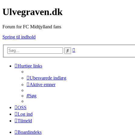
Ulvegraven.dk
Forum for FC Midtjylland fans
Spring til indhold
Avanceret
Søg
søgning
Hurtige links
Ubesvarede indlæg
Aktive emner
Søg
OSS
Log ind
Tilmeld
Boardindeks