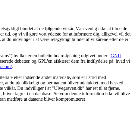
etsgyldigt bundet af de følgende vilkår. Vær venlig ikke at tilmelde
 tid, og vi vil gøre vort yderste for at informere dig, alligevel vil det
t du indvilliger i at være retsgyldigt bundet af vilkårene efter de er
") hvilket er en bulletin board-løsning udgivet under "
GNU
serede debatter, og GPL'en afskærer dem fra indflydelse på, hvad vi
b.com/
.
eriale eller indsende andet materiale, som er i strid med
øre, at du øjeblikkeligt og permanent bliver udelukket, med besked
vilkår. Du indvilliger i at "Ulvegraven.dk" har ret til at fjerne,
et, bliver lagret i en database. Selvom denne information ikke vil blive
 kan medføre at dataene bliver kompromitteret