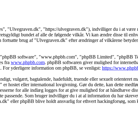
s", "Ulvegraven.dk", "https://ulvegraven.dk"), indvilliger du i at være r
tsgyldigt bundet af alle de følgende vilkår. Vi kan ændre disse til enhver
 fortsatte brug af "Ulvegraven.dk" efter ændringer af vilkårene betyder, a
s", "phpBB software", "www.phpbb.com", "phpBB Limited", "phpBB Teams
es fra
www.phpbb.com
. phpBB softwaren giver mulighed for internetba
færd. For yderligere information om phpBB, se venligst:
https://www.phpb
igt, vulgært, bagtalende, hadefuldt, truende eller sexuelt orienteret mat
" er hostet eller international lovgivning. Gør du dette, kan dette medf
sserne for alle indlæg logges for at give mulighed for at håndhæve disse 
dette passende. Som bruger indvilliger du i at al information du har skrev
n.dk" eller phpBB blive holdt ansvarlig for ethvert hackingforsøg, som