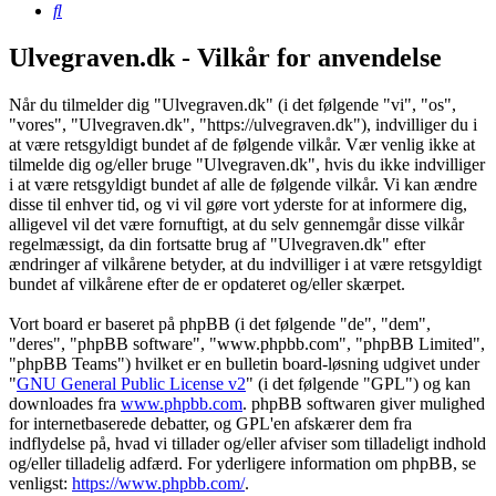
Søg
Ulvegraven.dk - Vilkår for anvendelse
Når du tilmelder dig "Ulvegraven.dk" (i det følgende "vi", "os",
"vores", "Ulvegraven.dk", "https://ulvegraven.dk"), indvilliger du i
at være retsgyldigt bundet af de følgende vilkår. Vær venlig ikke at
tilmelde dig og/eller bruge "Ulvegraven.dk", hvis du ikke indvilliger
i at være retsgyldigt bundet af alle de følgende vilkår. Vi kan ændre
disse til enhver tid, og vi vil gøre vort yderste for at informere dig,
alligevel vil det være fornuftigt, at du selv gennemgår disse vilkår
regelmæssigt, da din fortsatte brug af "Ulvegraven.dk" efter
ændringer af vilkårene betyder, at du indvilliger i at være retsgyldigt
bundet af vilkårene efter de er opdateret og/eller skærpet.
Vort board er baseret på phpBB (i det følgende "de", "dem",
"deres", "phpBB software", "www.phpbb.com", "phpBB Limited",
"phpBB Teams") hvilket er en bulletin board-løsning udgivet under
"
GNU General Public License v2
" (i det følgende "GPL") og kan
downloades fra
www.phpbb.com
. phpBB softwaren giver mulighed
for internetbaserede debatter, og GPL'en afskærer dem fra
indflydelse på, hvad vi tillader og/eller afviser som tilladeligt indhold
og/eller tilladelig adfærd. For yderligere information om phpBB, se
venligst:
https://www.phpbb.com/
.