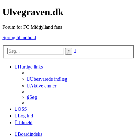
Ulvegraven.dk
Forum for FC Midtjylland fans
Spring til indhold
Avanceret
Søg
søgning
Hurtige links
Ubesvarede indlæg
Aktive emner
Søg
OSS
Log ind
Tilmeld
Boardindeks