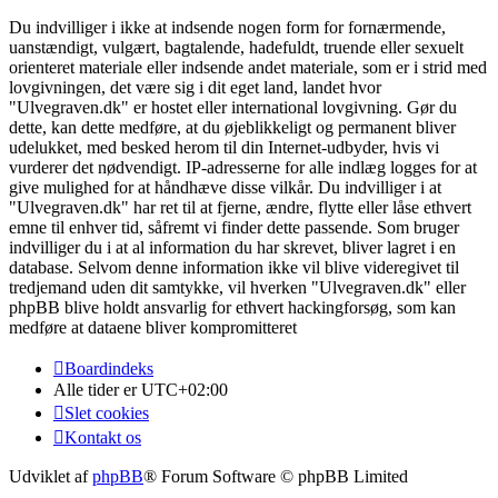
Du indvilliger i ikke at indsende nogen form for fornærmende,
uanstændigt, vulgært, bagtalende, hadefuldt, truende eller sexuelt
orienteret materiale eller indsende andet materiale, som er i strid med
lovgivningen, det være sig i dit eget land, landet hvor
"Ulvegraven.dk" er hostet eller international lovgivning. Gør du
dette, kan dette medføre, at du øjeblikkeligt og permanent bliver
udelukket, med besked herom til din Internet-udbyder, hvis vi
vurderer det nødvendigt. IP-adresserne for alle indlæg logges for at
give mulighed for at håndhæve disse vilkår. Du indvilliger i at
"Ulvegraven.dk" har ret til at fjerne, ændre, flytte eller låse ethvert
emne til enhver tid, såfremt vi finder dette passende. Som bruger
indvilliger du i at al information du har skrevet, bliver lagret i en
database. Selvom denne information ikke vil blive videregivet til
tredjemand uden dit samtykke, vil hverken "Ulvegraven.dk" eller
phpBB blive holdt ansvarlig for ethvert hackingforsøg, som kan
medføre at dataene bliver kompromitteret
Boardindeks
Alle tider er
UTC+02:00
Slet cookies
Kontakt os
Udviklet af
phpBB
® Forum Software © phpBB Limited