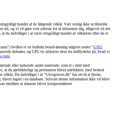
etsgyldigt bundet af de følgende vilkår. Vær venlig ikke at tilmelde
 tid, og vi vil gøre vort yderste for at informere dig, alligevel vil det
t du indvilliger i at være retsgyldigt bundet af vilkårene efter de er
") hvilket er en bulletin board-løsning udgivet under "
GNU
serede debatter, og GPL'en afskærer dem fra indflydelse på, hvad vi
b.com/
.
eriale eller indsende andet materiale, som er i strid med
øre, at du øjeblikkeligt og permanent bliver udelukket, med besked
vilkår. Du indvilliger i at "Ulvegraven.dk" har ret til at fjerne,
et, bliver lagret i en database. Selvom denne information ikke vil blive
 kan medføre at dataene bliver kompromitteret