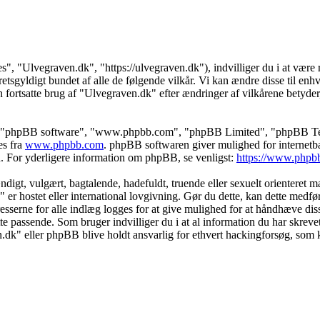
s", "Ulvegraven.dk", "https://ulvegraven.dk"), indvilliger du i at være r
tsgyldigt bundet af alle de følgende vilkår. Vi kan ændre disse til enhver
 fortsatte brug af "Ulvegraven.dk" efter ændringer af vilkårene betyder, a
s", "phpBB software", "www.phpbb.com", "phpBB Limited", "phpBB Teams
es fra
www.phpbb.com
. phpBB softwaren giver mulighed for internetba
færd. For yderligere information om phpBB, se venligst:
https://www.phpb
igt, vulgært, bagtalende, hadefuldt, truende eller sexuelt orienteret mat
" er hostet eller international lovgivning. Gør du dette, kan dette medf
sserne for alle indlæg logges for at give mulighed for at håndhæve disse 
dette passende. Som bruger indvilliger du i at al information du har skrev
n.dk" eller phpBB blive holdt ansvarlig for ethvert hackingforsøg, som