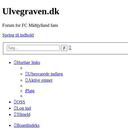
Ulvegraven.dk
Forum for FC Midtjylland fans
Spring til indhold
Avanceret
Søg
søgning
Hurtige links
Ubesvarede indlæg
Aktive emner
Søg
OSS
Log ind
Tilmeld
Boardindeks