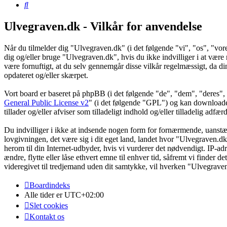
Søg
Ulvegraven.dk - Vilkår for anvendelse
Når du tilmelder dig "Ulvegraven.dk" (i det følgende "vi", "os", "vore
dig og/eller bruge "Ulvegraven.dk", hvis du ikke indvilliger i at være re
være fornuftigt, at du selv gennemgår disse vilkår regelmæssigt, da din
opdateret og/eller skærpet.
Vort board er baseret på phpBB (i det følgende "de", "dem", "dere
General Public License v2
" (i det følgende "GPL") og kan download
tillader og/eller afviser som tilladeligt indhold og/eller tilladelig ad
Du indvilliger i ikke at indsende nogen form for fornærmende, uanstænd
lovgivningen, det være sig i dit eget land, landet hvor "Ulvegraven.dk
herom til din Internet-udbyder, hvis vi vurderer det nødvendigt. IP-adre
ændre, flytte eller låse ethvert emne til enhver tid, såfremt vi finder 
videregivet til tredjemand uden dit samtykke, vil hverken "Ulvegrave
Boardindeks
Alle tider er
UTC+02:00
Slet cookies
Kontakt os