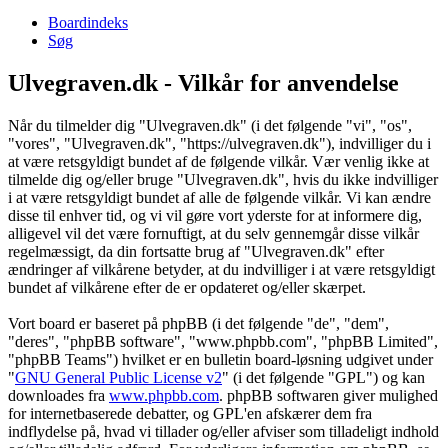
Boardindeks
Søg
Ulvegraven.dk - Vilkår for anvendelse
Når du tilmelder dig "Ulvegraven.dk" (i det følgende "vi", "os",
"vores", "Ulvegraven.dk", "https://ulvegraven.dk"), indvilliger du i
at være retsgyldigt bundet af de følgende vilkår. Vær venlig ikke at
tilmelde dig og/eller bruge "Ulvegraven.dk", hvis du ikke indvilliger
i at være retsgyldigt bundet af alle de følgende vilkår. Vi kan ændre
disse til enhver tid, og vi vil gøre vort yderste for at informere dig,
alligevel vil det være fornuftigt, at du selv gennemgår disse vilkår
regelmæssigt, da din fortsatte brug af "Ulvegraven.dk" efter
ændringer af vilkårene betyder, at du indvilliger i at være retsgyldigt
bundet af vilkårene efter de er opdateret og/eller skærpet.
Vort board er baseret på phpBB (i det følgende "de", "dem",
"deres", "phpBB software", "www.phpbb.com", "phpBB Limited",
"phpBB Teams") hvilket er en bulletin board-løsning udgivet under
"
GNU General Public License v2
" (i det følgende "GPL") og kan
downloades fra
www.phpbb.com
. phpBB softwaren giver mulighed
for internetbaserede debatter, og GPL'en afskærer dem fra
indflydelse på, hvad vi tillader og/eller afviser som tilladeligt indhold