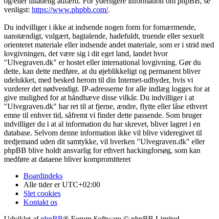
og/eller tilladelig adfærd. For yderligere information om phpBB, se
venligst:
https://www.phpbb.com/
.
Du indvilliger i ikke at indsende nogen form for fornærmende,
uanstændigt, vulgært, bagtalende, hadefuldt, truende eller sexuelt
orienteret materiale eller indsende andet materiale, som er i strid med
lovgivningen, det være sig i dit eget land, landet hvor
"Ulvegraven.dk" er hostet eller international lovgivning. Gør du
dette, kan dette medføre, at du øjeblikkeligt og permanent bliver
udelukket, med besked herom til din Internet-udbyder, hvis vi
vurderer det nødvendigt. IP-adresserne for alle indlæg logges for at
give mulighed for at håndhæve disse vilkår. Du indvilliger i at
"Ulvegraven.dk" har ret til at fjerne, ændre, flytte eller låse ethvert
emne til enhver tid, såfremt vi finder dette passende. Som bruger
indvilliger du i at al information du har skrevet, bliver lagret i en
database. Selvom denne information ikke vil blive videregivet til
tredjemand uden dit samtykke, vil hverken "Ulvegraven.dk" eller
phpBB blive holdt ansvarlig for ethvert hackingforsøg, som kan
medføre at dataene bliver kompromitteret
Boardindeks
Alle tider er
UTC+02:00
Slet cookies
Kontakt os
Udviklet af
phpBB
® Forum Software © phpBB Limited