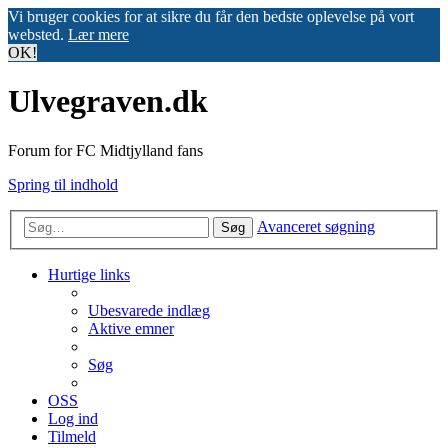
Vi bruger cookies for at sikre du får den bedste oplevelse på vort
websted.
Lær mere
OK!
Ulvegraven.dk
Forum for FC Midtjylland fans
Spring til indhold
Avanceret søgning
Søg
Hurtige links
Ubesvarede indlæg
Aktive emner
Søg
OSS
Log ind
Tilmeld