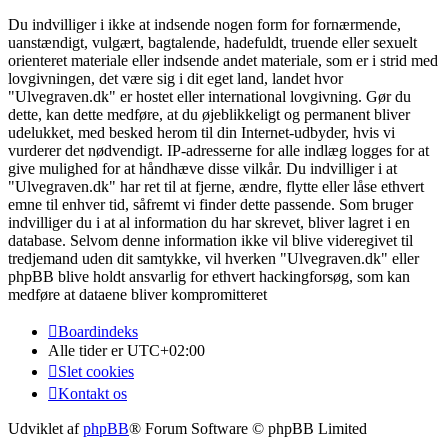
Du indvilliger i ikke at indsende nogen form for fornærmende,
uanstændigt, vulgært, bagtalende, hadefuldt, truende eller sexuelt
orienteret materiale eller indsende andet materiale, som er i strid med
lovgivningen, det være sig i dit eget land, landet hvor
"Ulvegraven.dk" er hostet eller international lovgivning. Gør du
dette, kan dette medføre, at du øjeblikkeligt og permanent bliver
udelukket, med besked herom til din Internet-udbyder, hvis vi
vurderer det nødvendigt. IP-adresserne for alle indlæg logges for at
give mulighed for at håndhæve disse vilkår. Du indvilliger i at
"Ulvegraven.dk" har ret til at fjerne, ændre, flytte eller låse ethvert
emne til enhver tid, såfremt vi finder dette passende. Som bruger
indvilliger du i at al information du har skrevet, bliver lagret i en
database. Selvom denne information ikke vil blive videregivet til
tredjemand uden dit samtykke, vil hverken "Ulvegraven.dk" eller
phpBB blive holdt ansvarlig for ethvert hackingforsøg, som kan
medføre at dataene bliver kompromitteret
Boardindeks
Alle tider er
UTC+02:00
Slet cookies
Kontakt os
Udviklet af
phpBB
® Forum Software © phpBB Limited