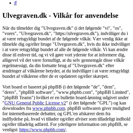
Søg
Ulvegraven.dk - Vilkår for anvendelse
Når du tilmelder dig "Ulvegraven.dk" (i det følgende "vi", "os",
"vores", "Ulvegraven.dk", "https://ulvegraven.dk"), indvilliger du i
at være retsgyldigt bundet af de følgende vilkår. Vær venlig ikke at
tilmelde dig og/eller bruge "Ulvegraven.dk", hvis du ikke indvilliger
i at være retsgyldigt bundet af alle de følgende vilkår. Vi kan ændre
disse til enhver tid, og vi vil gøre vort yderste for at informere dig,
alligevel vil det være fornuftigt, at du selv gennemgår disse vilkår
regelmæssigt, da din fortsatte brug af "Ulvegraven.dk" efter
ændringer af vilkårene betyder, at du indvilliger i at være retsgyldigt
bundet af vilkårene efter de er opdateret og/eller skærpet.
Vort board er baseret på phpBB (i det følgende "de", "dem",
"deres", "phpBB software", "www.phpbb.com", "phpBB Limited",
"phpBB Teams") hvilket er en bulletin board-løsning udgivet under
"
GNU General Public License v2
" (i det følgende "GPL") og kan
downloades fra
www.phpbb.com
. phpBB softwaren giver mulighed
for internetbaserede debatter, og GPL'en afskærer dem fra
indflydelse på, hvad vi tillader og/eller afviser som tilladeligt indhold
og/eller tilladelig adfærd. For yderligere information om phpBB, se
venligst:
https://www.phpbb.com/
.