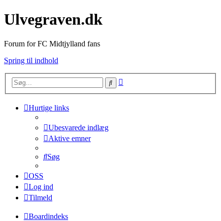
Ulvegraven.dk
Forum for FC Midtjylland fans
Spring til indhold
Avanceret
Søg
søgning
Hurtige links
Ubesvarede indlæg
Aktive emner
Søg
OSS
Log ind
Tilmeld
Boardindeks