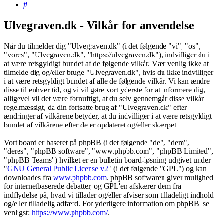
Søg
Ulvegraven.dk - Vilkår for anvendelse
Når du tilmelder dig "Ulvegraven.dk" (i det følgende "vi", "os",
"vores", "Ulvegraven.dk", "https://ulvegraven.dk"), indvilliger du i
at være retsgyldigt bundet af de følgende vilkår. Vær venlig ikke at
tilmelde dig og/eller bruge "Ulvegraven.dk", hvis du ikke indvilliger
i at være retsgyldigt bundet af alle de følgende vilkår. Vi kan ændre
disse til enhver tid, og vi vil gøre vort yderste for at informere dig,
alligevel vil det være fornuftigt, at du selv gennemgår disse vilkår
regelmæssigt, da din fortsatte brug af "Ulvegraven.dk" efter
ændringer af vilkårene betyder, at du indvilliger i at være retsgyldigt
bundet af vilkårene efter de er opdateret og/eller skærpet.
Vort board er baseret på phpBB (i det følgende "de", "dem",
"deres", "phpBB software", "www.phpbb.com", "phpBB Limited",
"phpBB Teams") hvilket er en bulletin board-løsning udgivet under
"
GNU General Public License v2
" (i det følgende "GPL") og kan
downloades fra
www.phpbb.com
. phpBB softwaren giver mulighed
for internetbaserede debatter, og GPL'en afskærer dem fra
indflydelse på, hvad vi tillader og/eller afviser som tilladeligt indhold
og/eller tilladelig adfærd. For yderligere information om phpBB, se
venligst:
https://www.phpbb.com/
.