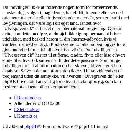
Du indvilliger i ikke at indsende nogen form for fornærmende,
uanstændigt, vulgært, bagtalende, hadefuldt, truende eller sexuelt
orienteret materiale eller indsende andet materiale, som er i strid med
lovgivningen, det være sig i dit eget land, landet hvor
"Ulvegraven.dk" er hostet eller international lovgivning. Gør du
dette, kan dette medføre, at du øjeblikkeligt og permanent bliver
udelukket, med besked herom til din Internet-udbyder, hvis vi
vurderer det nødvendigt. IP-adresserne for alle indlæg logges for at
give mulighed for at håndhæve disse vilkår. Du indvilliger i at
"Ulvegraven.dk" har ret til at fjerne, ændre, flytte eller låse ethvert
emne til enhver tid, såfremt vi finder dette passende. Som bruger
indvilliger du i at al information du har skrevet, bliver lagret i en
database. Selvom denne information ikke vil blive videregivet til
tredjemand uden dit samtykke, vil hverken "Ulvegraven.dk" eller
phpBB blive holdt ansvarlig for ethvert hackingforsøg, som kan
medføre at dataene bliver kompromitteret
Boardindeks
Alle tider er
UTC+02:00
Slet cookies
Kontakt os
Udviklet af
phpBB
® Forum Software © phpBB Limited