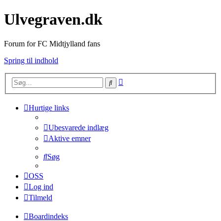
Ulvegraven.dk
Forum for FC Midtjylland fans
Spring til indhold
Avanceret
Søg
søgning
Hurtige links
Ubesvarede indlæg
Aktive emner
Søg
OSS
Log ind
Tilmeld
Boardindeks