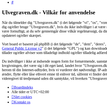
Søg
Ulvegraven.dk - Vilkår for anvendelse
Når du tilmelder dig "Ulvegraven.dk" (i det følgende "vi", "os", "vore
dig og/eller bruge "Ulvegraven.dk", hvis du ikke indvilliger i at være re
være fornuftigt, at du selv gennemgår disse vilkår regelmæssigt, da din
opdateret og/eller skærpet.
Vort board er baseret på phpBB (i det følgende "de", "dem", "dere
General Public License v2
" (i det følgende "GPL") og kan download
tillader og/eller afviser som tilladeligt indhold og/eller tilladelig ad
Du indvilliger i ikke at indsende nogen form for fornærmende, uanstænd
lovgivningen, det være sig i dit eget land, landet hvor "Ulvegraven.dk
herom til din Internet-udbyder, hvis vi vurderer det nødvendigt. IP-adre
ændre, flytte eller låse ethvert emne til enhver tid, såfremt vi finder 
videregivet til tredjemand uden dit samtykke, vil hverken "Ulvegrave
Boardindeks
Alle tider er
UTC+02:00
Slet cookies
Kontakt os