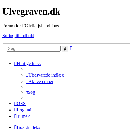
Ulvegraven.dk
Forum for FC Midtjylland fans
Spring til indhold
Avanceret
Søg
søgning
Hurtige links
Ubesvarede indlæg
Aktive emner
Søg
OSS
Log ind
Tilmeld
Boardindeks