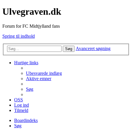
Ulvegraven.dk
Forum for FC Midtjylland fans
Spring til indhold
Avanceret søgning
Søg
Hurtige links
Ubesvarede indlæg
Aktive emner
Søg
OSS
Log ind
Tilmeld
Boardindeks
Søg