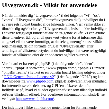
Ulvegraven.dk - Vilkår for anvendelse
Når du tilmelder dig "Ulvegraven.dk" (i det følgende "vi", "os",
"vores", "Ulvegraven.dk", "https://ulvegraven.dk"), indvilliger du i
at være retsgyldigt bundet af de følgende vilkår. Vær venlig ikke at
tilmelde dig og/eller bruge "Ulvegraven.dk", hvis du ikke indvilliger
i at være retsgyldigt bundet af alle de følgende vilkår. Vi kan ændre
disse til enhver tid, og vi vil gøre vort yderste for at informere dig,
alligevel vil det være fornuftigt, at du selv gennemgår disse vilkår
regelmæssigt, da din fortsatte brug af "Ulvegraven.dk" efter
ændringer af vilkårene betyder, at du indvilliger i at være retsgyldigt
bundet af vilkårene efter de er opdateret og/eller skærpet.
Vort board er baseret på phpBB (i det følgende "de", "dem",
"deres", "phpBB software", "www.phpbb.com", "phpBB Limited",
"phpBB Teams") hvilket er en bulletin board-løsning udgivet under
"
GNU General Public License v2
" (i det følgende "GPL") og kan
downloades fra
www.phpbb.com
. phpBB softwaren giver mulighed
for internetbaserede debatter, og GPL'en afskærer dem fra
indflydelse på, hvad vi tillader og/eller afviser som tilladeligt indhold
og/eller tilladelig adfærd. For yderligere information om phpBB, se
venligst:
https://www.phpbb.com/
.
Du indvilliger i ikke at indsende nogen form for fornærmende,