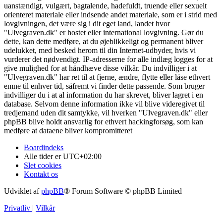
uanstændigt, vulgært, bagtalende, hadefuldt, truende eller sexuelt
orienteret materiale eller indsende andet materiale, som er i strid med
lovgivningen, det være sig i dit eget land, landet hvor
"Ulvegraven.dk" er hostet eller international lovgivning. Gør du
dette, kan dette medføre, at du øjeblikkeligt og permanent bliver
udelukket, med besked herom til din Internet-udbyder, hvis vi
vurderer det nødvendigt. IP-adresserne for alle indlæg logges for at
give mulighed for at håndhæve disse vilkår. Du indvilliger i at
"Ulvegraven.dk" har ret til at fjerne, ændre, flytte eller låse ethvert
emne til enhver tid, såfremt vi finder dette passende. Som bruger
indvilliger du i at al information du har skrevet, bliver lagret i en
database. Selvom denne information ikke vil blive videregivet til
tredjemand uden dit samtykke, vil hverken "Ulvegraven.dk" eller
phpBB blive holdt ansvarlig for ethvert hackingforsøg, som kan
medføre at dataene bliver kompromitteret
Boardindeks
Alle tider er
UTC+02:00
Slet cookies
Kontakt os
Udviklet af
phpBB
® Forum Software © phpBB Limited
Privatliv
|
Vilkår