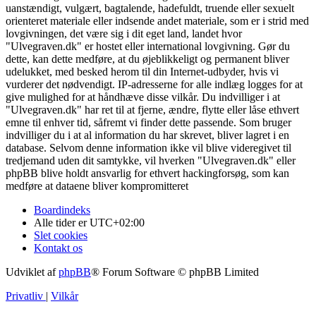
uanstændigt, vulgært, bagtalende, hadefuldt, truende eller sexuelt
orienteret materiale eller indsende andet materiale, som er i strid med
lovgivningen, det være sig i dit eget land, landet hvor
"Ulvegraven.dk" er hostet eller international lovgivning. Gør du
dette, kan dette medføre, at du øjeblikkeligt og permanent bliver
udelukket, med besked herom til din Internet-udbyder, hvis vi
vurderer det nødvendigt. IP-adresserne for alle indlæg logges for at
give mulighed for at håndhæve disse vilkår. Du indvilliger i at
"Ulvegraven.dk" har ret til at fjerne, ændre, flytte eller låse ethvert
emne til enhver tid, såfremt vi finder dette passende. Som bruger
indvilliger du i at al information du har skrevet, bliver lagret i en
database. Selvom denne information ikke vil blive videregivet til
tredjemand uden dit samtykke, vil hverken "Ulvegraven.dk" eller
phpBB blive holdt ansvarlig for ethvert hackingforsøg, som kan
medføre at dataene bliver kompromitteret
Boardindeks
Alle tider er
UTC+02:00
Slet cookies
Kontakt os
Udviklet af
phpBB
® Forum Software © phpBB Limited
Privatliv
|
Vilkår