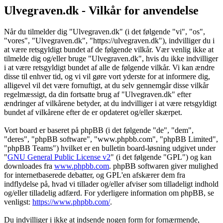
Ulvegraven.dk - Vilkår for anvendelse
Når du tilmelder dig "Ulvegraven.dk" (i det følgende "vi", "os",
"vores", "Ulvegraven.dk", "https://ulvegraven.dk"), indvilliger du i
at være retsgyldigt bundet af de følgende vilkår. Vær venlig ikke at
tilmelde dig og/eller bruge "Ulvegraven.dk", hvis du ikke indvilliger
i at være retsgyldigt bundet af alle de følgende vilkår. Vi kan ændre
disse til enhver tid, og vi vil gøre vort yderste for at informere dig,
alligevel vil det være fornuftigt, at du selv gennemgår disse vilkår
regelmæssigt, da din fortsatte brug af "Ulvegraven.dk" efter
ændringer af vilkårene betyder, at du indvilliger i at være retsgyldigt
bundet af vilkårene efter de er opdateret og/eller skærpet.
Vort board er baseret på phpBB (i det følgende "de", "dem",
"deres", "phpBB software", "www.phpbb.com", "phpBB Limited",
"phpBB Teams") hvilket er en bulletin board-løsning udgivet under
"
GNU General Public License v2
" (i det følgende "GPL") og kan
downloades fra
www.phpbb.com
. phpBB softwaren giver mulighed
for internetbaserede debatter, og GPL'en afskærer dem fra
indflydelse på, hvad vi tillader og/eller afviser som tilladeligt indhold
og/eller tilladelig adfærd. For yderligere information om phpBB, se
venligst:
https://www.phpbb.com/
.
Du indvilliger i ikke at indsende nogen form for fornærmende,