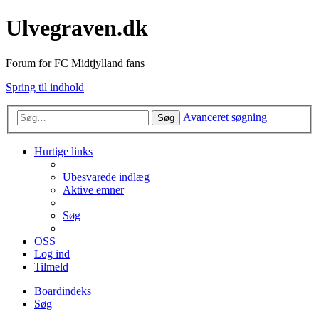
Ulvegraven.dk
Forum for FC Midtjylland fans
Spring til indhold
Avanceret søgning
Søg
Hurtige links
Ubesvarede indlæg
Aktive emner
Søg
OSS
Log ind
Tilmeld
Boardindeks
Søg