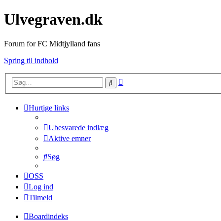
Ulvegraven.dk
Forum for FC Midtjylland fans
Spring til indhold
Avanceret
Søg
søgning
Hurtige links
Ubesvarede indlæg
Aktive emner
Søg
OSS
Log ind
Tilmeld
Boardindeks