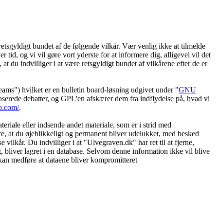
etsgyldigt bundet af de følgende vilkår. Vær venlig ikke at tilmelde
 tid, og vi vil gøre vort yderste for at informere dig, alligevel vil det
t du indvilliger i at være retsgyldigt bundet af vilkårene efter de er
") hvilket er en bulletin board-løsning udgivet under "
GNU
serede debatter, og GPL'en afskærer dem fra indflydelse på, hvad vi
b.com/
.
eriale eller indsende andet materiale, som er i strid med
øre, at du øjeblikkeligt og permanent bliver udelukket, med besked
vilkår. Du indvilliger i at "Ulvegraven.dk" har ret til at fjerne,
et, bliver lagret i en database. Selvom denne information ikke vil blive
 kan medføre at dataene bliver kompromitteret