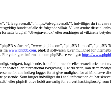
s", "Ulvegraven.dk", "https://ulvegraven.dk"), indvilliger du i at være r
tsgyldigt bundet af alle de følgende vilkår. Vi kan ændre disse til enhver
 fortsatte brug af "Ulvegraven.dk" efter ændringer af vilkårene betyder, a
s", "phpBB software", "www.phpbb.com", "phpBB Limited", "phpBB Teams
es fra
www.phpbb.com
. phpBB softwaren giver mulighed for internetba
færd. For yderligere information om phpBB, se venligst:
https://www.phpb
igt, vulgært, bagtalende, hadefuldt, truende eller sexuelt orienteret mat
" er hostet eller international lovgivning. Gør du dette, kan dette medf
sserne for alle indlæg logges for at give mulighed for at håndhæve disse 
dette passende. Som bruger indvilliger du i at al information du har skrev
n.dk" eller phpBB blive holdt ansvarlig for ethvert hackingforsøg, som