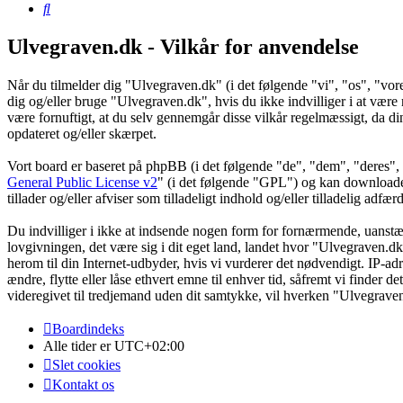
Søg
Ulvegraven.dk - Vilkår for anvendelse
Når du tilmelder dig "Ulvegraven.dk" (i det følgende "vi", "os", "vore
dig og/eller bruge "Ulvegraven.dk", hvis du ikke indvilliger i at være re
være fornuftigt, at du selv gennemgår disse vilkår regelmæssigt, da din
opdateret og/eller skærpet.
Vort board er baseret på phpBB (i det følgende "de", "dem", "dere
General Public License v2
" (i det følgende "GPL") og kan download
tillader og/eller afviser som tilladeligt indhold og/eller tilladelig ad
Du indvilliger i ikke at indsende nogen form for fornærmende, uanstænd
lovgivningen, det være sig i dit eget land, landet hvor "Ulvegraven.dk
herom til din Internet-udbyder, hvis vi vurderer det nødvendigt. IP-adre
ændre, flytte eller låse ethvert emne til enhver tid, såfremt vi finder 
videregivet til tredjemand uden dit samtykke, vil hverken "Ulvegrave
Boardindeks
Alle tider er
UTC+02:00
Slet cookies
Kontakt os