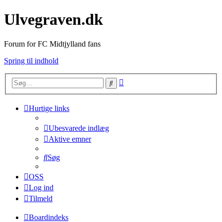
Ulvegraven.dk
Forum for FC Midtjylland fans
Spring til indhold
Avanceret
Søg
søgning
Hurtige links
Ubesvarede indlæg
Aktive emner
Søg
OSS
Log ind
Tilmeld
Boardindeks