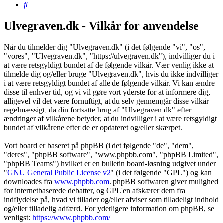
Søg
Ulvegraven.dk - Vilkår for anvendelse
Når du tilmelder dig "Ulvegraven.dk" (i det følgende "vi", "os",
"vores", "Ulvegraven.dk", "https://ulvegraven.dk"), indvilliger du i
at være retsgyldigt bundet af de følgende vilkår. Vær venlig ikke at
tilmelde dig og/eller bruge "Ulvegraven.dk", hvis du ikke indvilliger
i at være retsgyldigt bundet af alle de følgende vilkår. Vi kan ændre
disse til enhver tid, og vi vil gøre vort yderste for at informere dig,
alligevel vil det være fornuftigt, at du selv gennemgår disse vilkår
regelmæssigt, da din fortsatte brug af "Ulvegraven.dk" efter
ændringer af vilkårene betyder, at du indvilliger i at være retsgyldigt
bundet af vilkårene efter de er opdateret og/eller skærpet.
Vort board er baseret på phpBB (i det følgende "de", "dem",
"deres", "phpBB software", "www.phpbb.com", "phpBB Limited",
"phpBB Teams") hvilket er en bulletin board-løsning udgivet under
"
GNU General Public License v2
" (i det følgende "GPL") og kan
downloades fra
www.phpbb.com
. phpBB softwaren giver mulighed
for internetbaserede debatter, og GPL'en afskærer dem fra
indflydelse på, hvad vi tillader og/eller afviser som tilladeligt indhold
og/eller tilladelig adfærd. For yderligere information om phpBB, se
venligst:
https://www.phpbb.com/
.