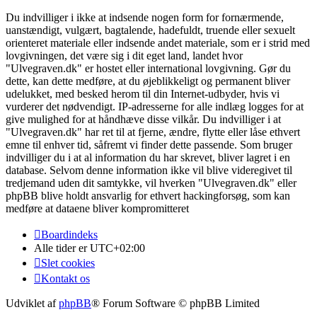
Du indvilliger i ikke at indsende nogen form for fornærmende,
uanstændigt, vulgært, bagtalende, hadefuldt, truende eller sexuelt
orienteret materiale eller indsende andet materiale, som er i strid med
lovgivningen, det være sig i dit eget land, landet hvor
"Ulvegraven.dk" er hostet eller international lovgivning. Gør du
dette, kan dette medføre, at du øjeblikkeligt og permanent bliver
udelukket, med besked herom til din Internet-udbyder, hvis vi
vurderer det nødvendigt. IP-adresserne for alle indlæg logges for at
give mulighed for at håndhæve disse vilkår. Du indvilliger i at
"Ulvegraven.dk" har ret til at fjerne, ændre, flytte eller låse ethvert
emne til enhver tid, såfremt vi finder dette passende. Som bruger
indvilliger du i at al information du har skrevet, bliver lagret i en
database. Selvom denne information ikke vil blive videregivet til
tredjemand uden dit samtykke, vil hverken "Ulvegraven.dk" eller
phpBB blive holdt ansvarlig for ethvert hackingforsøg, som kan
medføre at dataene bliver kompromitteret
Boardindeks
Alle tider er
UTC+02:00
Slet cookies
Kontakt os
Udviklet af
phpBB
® Forum Software © phpBB Limited