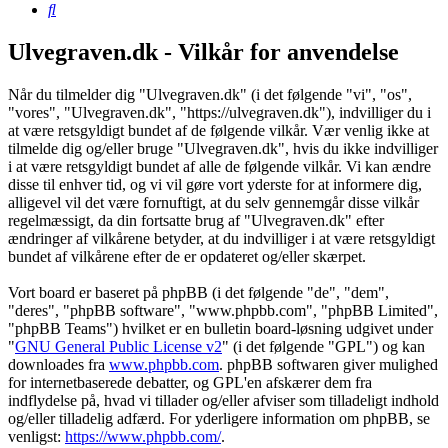
Søg
Ulvegraven.dk - Vilkår for anvendelse
Når du tilmelder dig "Ulvegraven.dk" (i det følgende "vi", "os",
"vores", "Ulvegraven.dk", "https://ulvegraven.dk"), indvilliger du i
at være retsgyldigt bundet af de følgende vilkår. Vær venlig ikke at
tilmelde dig og/eller bruge "Ulvegraven.dk", hvis du ikke indvilliger
i at være retsgyldigt bundet af alle de følgende vilkår. Vi kan ændre
disse til enhver tid, og vi vil gøre vort yderste for at informere dig,
alligevel vil det være fornuftigt, at du selv gennemgår disse vilkår
regelmæssigt, da din fortsatte brug af "Ulvegraven.dk" efter
ændringer af vilkårene betyder, at du indvilliger i at være retsgyldigt
bundet af vilkårene efter de er opdateret og/eller skærpet.
Vort board er baseret på phpBB (i det følgende "de", "dem",
"deres", "phpBB software", "www.phpbb.com", "phpBB Limited",
"phpBB Teams") hvilket er en bulletin board-løsning udgivet under
"
GNU General Public License v2
" (i det følgende "GPL") og kan
downloades fra
www.phpbb.com
. phpBB softwaren giver mulighed
for internetbaserede debatter, og GPL'en afskærer dem fra
indflydelse på, hvad vi tillader og/eller afviser som tilladeligt indhold
og/eller tilladelig adfærd. For yderligere information om phpBB, se
venligst:
https://www.phpbb.com/
.