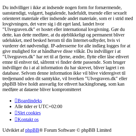
Du indvilliger i ikke at indsende nogen form for fornærmende,
uanstændigt, vulgært, bagtalende, hadefuldt, truende eller sexuelt
orienteret materiale eller indsende andet materiale, som er i strid med
lovgivningen, det være sig i dit eget land, landet hvor
"Ulvegraven.dk" er hostet eller international lovgivning. Gør du
dette, kan dette medføre, at du øjeblikkeligt og permanent bliver
udelukket, med besked herom til din Internet-udbyder, hvis vi
vurderer det nødvendigt. IP-adresserne for alle indlæg logges for at
give mulighed for at håndhæve disse vilkår. Du indvilliger i at
"Ulvegraven.dk" har ret til at fjerne, ændre, flytte eller låse ethvert
emne til enhver tid, såfremt vi finder dette passende. Som bruger
indvilliger du i at al information du har skrevet, bliver lagret i en
database. Selvom denne information ikke vil blive videregivet til
tredjemand uden dit samtykke, vil hverken "Ulvegraven.dk" eller
phpBB blive holdt ansvarlig for ethvert hackingforsøg, som kan
medføre at dataene bliver kompromitteret
Boardindeks
Alle tider er
UTC+02:00
Slet cookies
Kontakt os
Udviklet af
phpBB
® Forum Software © phpBB Limited