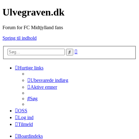
Ulvegraven.dk
Forum for FC Midtjylland fans
Spring til indhold
Avanceret
Søg
søgning
Hurtige links
Ubesvarede indlæg
Aktive emner
Søg
OSS
Log ind
Tilmeld
Boardindeks