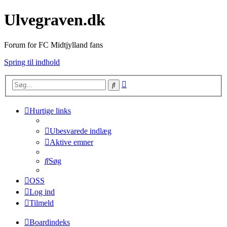
Ulvegraven.dk
Forum for FC Midtjylland fans
Spring til indhold
Avanceret
Søg
søgning
Hurtige links
Ubesvarede indlæg
Aktive emner
Søg
OSS
Log ind
Tilmeld
Boardindeks