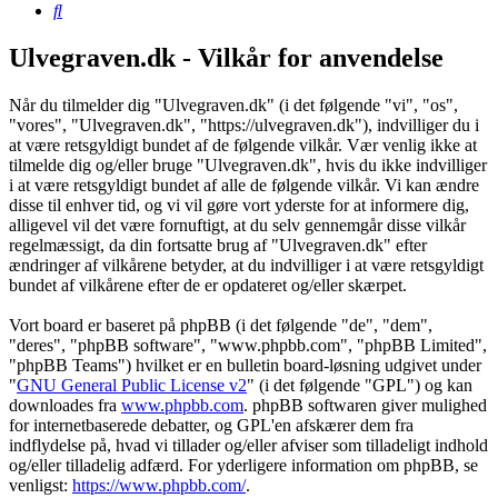
Søg
Ulvegraven.dk - Vilkår for anvendelse
Når du tilmelder dig "Ulvegraven.dk" (i det følgende "vi", "os",
"vores", "Ulvegraven.dk", "https://ulvegraven.dk"), indvilliger du i
at være retsgyldigt bundet af de følgende vilkår. Vær venlig ikke at
tilmelde dig og/eller bruge "Ulvegraven.dk", hvis du ikke indvilliger
i at være retsgyldigt bundet af alle de følgende vilkår. Vi kan ændre
disse til enhver tid, og vi vil gøre vort yderste for at informere dig,
alligevel vil det være fornuftigt, at du selv gennemgår disse vilkår
regelmæssigt, da din fortsatte brug af "Ulvegraven.dk" efter
ændringer af vilkårene betyder, at du indvilliger i at være retsgyldigt
bundet af vilkårene efter de er opdateret og/eller skærpet.
Vort board er baseret på phpBB (i det følgende "de", "dem",
"deres", "phpBB software", "www.phpbb.com", "phpBB Limited",
"phpBB Teams") hvilket er en bulletin board-løsning udgivet under
"
GNU General Public License v2
" (i det følgende "GPL") og kan
downloades fra
www.phpbb.com
. phpBB softwaren giver mulighed
for internetbaserede debatter, og GPL'en afskærer dem fra
indflydelse på, hvad vi tillader og/eller afviser som tilladeligt indhold
og/eller tilladelig adfærd. For yderligere information om phpBB, se
venligst:
https://www.phpbb.com/
.