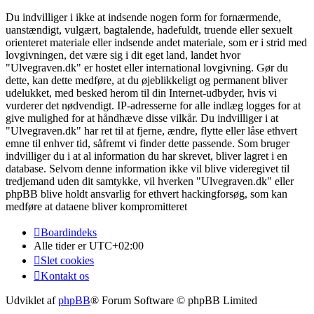
Du indvilliger i ikke at indsende nogen form for fornærmende,
uanstændigt, vulgært, bagtalende, hadefuldt, truende eller sexuelt
orienteret materiale eller indsende andet materiale, som er i strid med
lovgivningen, det være sig i dit eget land, landet hvor
"Ulvegraven.dk" er hostet eller international lovgivning. Gør du
dette, kan dette medføre, at du øjeblikkeligt og permanent bliver
udelukket, med besked herom til din Internet-udbyder, hvis vi
vurderer det nødvendigt. IP-adresserne for alle indlæg logges for at
give mulighed for at håndhæve disse vilkår. Du indvilliger i at
"Ulvegraven.dk" har ret til at fjerne, ændre, flytte eller låse ethvert
emne til enhver tid, såfremt vi finder dette passende. Som bruger
indvilliger du i at al information du har skrevet, bliver lagret i en
database. Selvom denne information ikke vil blive videregivet til
tredjemand uden dit samtykke, vil hverken "Ulvegraven.dk" eller
phpBB blive holdt ansvarlig for ethvert hackingforsøg, som kan
medføre at dataene bliver kompromitteret
Boardindeks
Alle tider er
UTC+02:00
Slet cookies
Kontakt os
Udviklet af
phpBB
® Forum Software © phpBB Limited