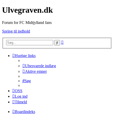
Ulvegraven.dk
Forum for FC Midtjylland fans
Spring til indhold
Avanceret
Søg
søgning
Hurtige links
Ubesvarede indlæg
Aktive emner
Søg
OSS
Log ind
Tilmeld
Boardindeks