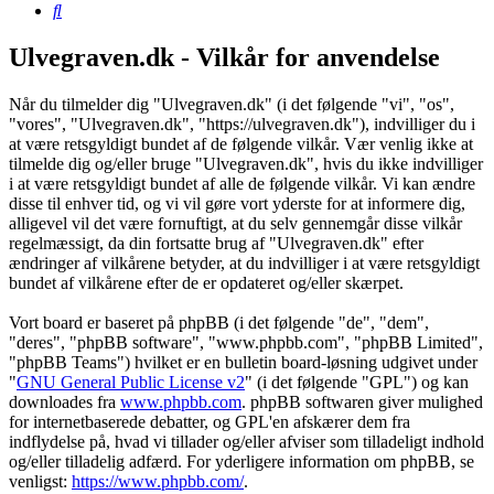
Søg
Ulvegraven.dk - Vilkår for anvendelse
Når du tilmelder dig "Ulvegraven.dk" (i det følgende "vi", "os",
"vores", "Ulvegraven.dk", "https://ulvegraven.dk"), indvilliger du i
at være retsgyldigt bundet af de følgende vilkår. Vær venlig ikke at
tilmelde dig og/eller bruge "Ulvegraven.dk", hvis du ikke indvilliger
i at være retsgyldigt bundet af alle de følgende vilkår. Vi kan ændre
disse til enhver tid, og vi vil gøre vort yderste for at informere dig,
alligevel vil det være fornuftigt, at du selv gennemgår disse vilkår
regelmæssigt, da din fortsatte brug af "Ulvegraven.dk" efter
ændringer af vilkårene betyder, at du indvilliger i at være retsgyldigt
bundet af vilkårene efter de er opdateret og/eller skærpet.
Vort board er baseret på phpBB (i det følgende "de", "dem",
"deres", "phpBB software", "www.phpbb.com", "phpBB Limited",
"phpBB Teams") hvilket er en bulletin board-løsning udgivet under
"
GNU General Public License v2
" (i det følgende "GPL") og kan
downloades fra
www.phpbb.com
. phpBB softwaren giver mulighed
for internetbaserede debatter, og GPL'en afskærer dem fra
indflydelse på, hvad vi tillader og/eller afviser som tilladeligt indhold
og/eller tilladelig adfærd. For yderligere information om phpBB, se
venligst:
https://www.phpbb.com/
.