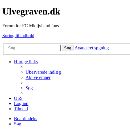
Ulvegraven.dk
Forum for FC Midtjylland fans
Spring til indhold
Avanceret søgning
Søg
Hurtige links
Ubesvarede indlæg
Aktive emner
Søg
OSS
Log ind
Tilmeld
Boardindeks
Søg