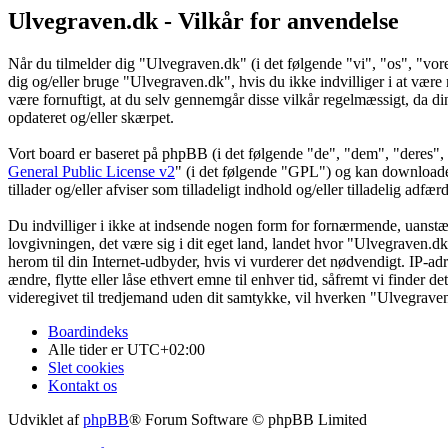
Ulvegraven.dk - Vilkår for anvendelse
Når du tilmelder dig "Ulvegraven.dk" (i det følgende "vi", "os", "vore
dig og/eller bruge "Ulvegraven.dk", hvis du ikke indvilliger i at være re
være fornuftigt, at du selv gennemgår disse vilkår regelmæssigt, da din
opdateret og/eller skærpet.
Vort board er baseret på phpBB (i det følgende "de", "dem", "dere
General Public License v2
" (i det følgende "GPL") og kan download
tillader og/eller afviser som tilladeligt indhold og/eller tilladelig ad
Du indvilliger i ikke at indsende nogen form for fornærmende, uanstænd
lovgivningen, det være sig i dit eget land, landet hvor "Ulvegraven.dk
herom til din Internet-udbyder, hvis vi vurderer det nødvendigt. IP-adre
ændre, flytte eller låse ethvert emne til enhver tid, såfremt vi finder 
videregivet til tredjemand uden dit samtykke, vil hverken "Ulvegrave
Boardindeks
Alle tider er
UTC+02:00
Slet cookies
Kontakt os
Udviklet af
phpBB
® Forum Software © phpBB Limited