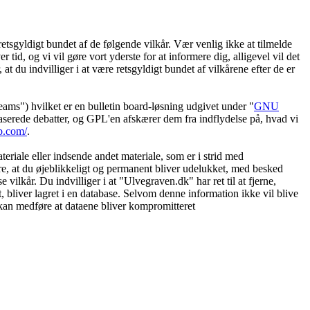
etsgyldigt bundet af de følgende vilkår. Vær venlig ikke at tilmelde
 tid, og vi vil gøre vort yderste for at informere dig, alligevel vil det
t du indvilliger i at være retsgyldigt bundet af vilkårene efter de er
") hvilket er en bulletin board-løsning udgivet under "
GNU
serede debatter, og GPL'en afskærer dem fra indflydelse på, hvad vi
b.com/
.
eriale eller indsende andet materiale, som er i strid med
øre, at du øjeblikkeligt og permanent bliver udelukket, med besked
vilkår. Du indvilliger i at "Ulvegraven.dk" har ret til at fjerne,
et, bliver lagret i en database. Selvom denne information ikke vil blive
 kan medføre at dataene bliver kompromitteret