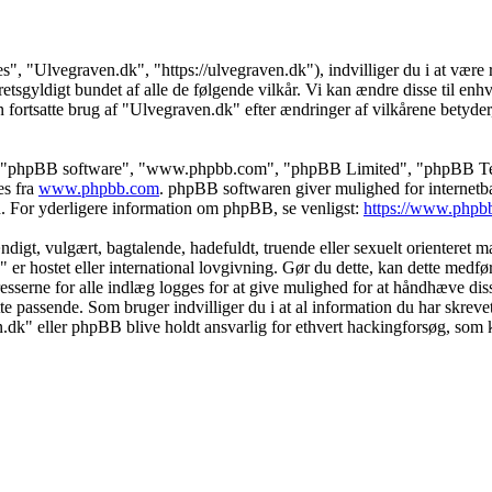
s", "Ulvegraven.dk", "https://ulvegraven.dk"), indvilliger du i at være r
tsgyldigt bundet af alle de følgende vilkår. Vi kan ændre disse til enhver
 fortsatte brug af "Ulvegraven.dk" efter ændringer af vilkårene betyder, a
s", "phpBB software", "www.phpbb.com", "phpBB Limited", "phpBB Teams
es fra
www.phpbb.com
. phpBB softwaren giver mulighed for internetba
færd. For yderligere information om phpBB, se venligst:
https://www.phpb
igt, vulgært, bagtalende, hadefuldt, truende eller sexuelt orienteret mat
" er hostet eller international lovgivning. Gør du dette, kan dette medf
sserne for alle indlæg logges for at give mulighed for at håndhæve disse 
dette passende. Som bruger indvilliger du i at al information du har skrev
n.dk" eller phpBB blive holdt ansvarlig for ethvert hackingforsøg, som