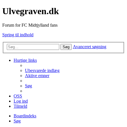
Ulvegraven.dk
Forum for FC Midtjylland fans
Spring til indhold
Avanceret søgning
Søg
Hurtige links
Ubesvarede indlæg
Aktive emner
Søg
OSS
Log ind
Tilmeld
Boardindeks
Søg