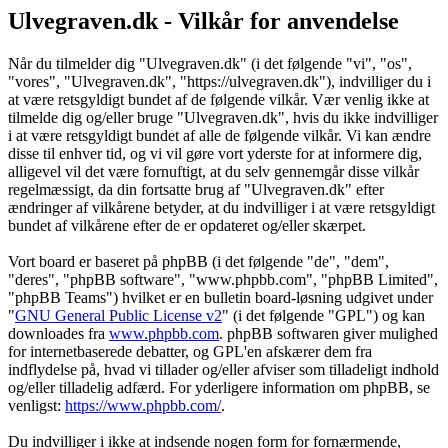
Ulvegraven.dk - Vilkår for anvendelse
Når du tilmelder dig "Ulvegraven.dk" (i det følgende "vi", "os",
"vores", "Ulvegraven.dk", "https://ulvegraven.dk"), indvilliger du i
at være retsgyldigt bundet af de følgende vilkår. Vær venlig ikke at
tilmelde dig og/eller bruge "Ulvegraven.dk", hvis du ikke indvilliger
i at være retsgyldigt bundet af alle de følgende vilkår. Vi kan ændre
disse til enhver tid, og vi vil gøre vort yderste for at informere dig,
alligevel vil det være fornuftigt, at du selv gennemgår disse vilkår
regelmæssigt, da din fortsatte brug af "Ulvegraven.dk" efter
ændringer af vilkårene betyder, at du indvilliger i at være retsgyldigt
bundet af vilkårene efter de er opdateret og/eller skærpet.
Vort board er baseret på phpBB (i det følgende "de", "dem",
"deres", "phpBB software", "www.phpbb.com", "phpBB Limited",
"phpBB Teams") hvilket er en bulletin board-løsning udgivet under
"
GNU General Public License v2
" (i det følgende "GPL") og kan
downloades fra
www.phpbb.com
. phpBB softwaren giver mulighed
for internetbaserede debatter, og GPL'en afskærer dem fra
indflydelse på, hvad vi tillader og/eller afviser som tilladeligt indhold
og/eller tilladelig adfærd. For yderligere information om phpBB, se
venligst:
https://www.phpbb.com/
.
Du indvilliger i ikke at indsende nogen form for fornærmende,