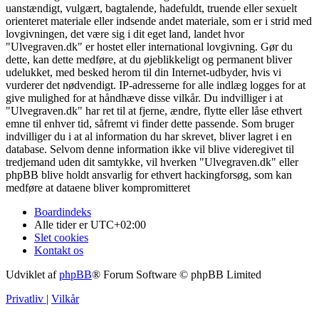
uanstændigt, vulgært, bagtalende, hadefuldt, truende eller sexuelt
orienteret materiale eller indsende andet materiale, som er i strid med
lovgivningen, det være sig i dit eget land, landet hvor
"Ulvegraven.dk" er hostet eller international lovgivning. Gør du
dette, kan dette medføre, at du øjeblikkeligt og permanent bliver
udelukket, med besked herom til din Internet-udbyder, hvis vi
vurderer det nødvendigt. IP-adresserne for alle indlæg logges for at
give mulighed for at håndhæve disse vilkår. Du indvilliger i at
"Ulvegraven.dk" har ret til at fjerne, ændre, flytte eller låse ethvert
emne til enhver tid, såfremt vi finder dette passende. Som bruger
indvilliger du i at al information du har skrevet, bliver lagret i en
database. Selvom denne information ikke vil blive videregivet til
tredjemand uden dit samtykke, vil hverken "Ulvegraven.dk" eller
phpBB blive holdt ansvarlig for ethvert hackingforsøg, som kan
medføre at dataene bliver kompromitteret
Boardindeks
Alle tider er
UTC+02:00
Slet cookies
Kontakt os
Udviklet af
phpBB
® Forum Software © phpBB Limited
Privatliv
|
Vilkår