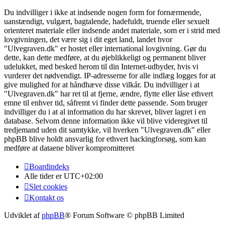
Du indvilliger i ikke at indsende nogen form for fornærmende,
uanstændigt, vulgært, bagtalende, hadefuldt, truende eller sexuelt
orienteret materiale eller indsende andet materiale, som er i strid med
lovgivningen, det være sig i dit eget land, landet hvor
"Ulvegraven.dk" er hostet eller international lovgivning. Gør du
dette, kan dette medføre, at du øjeblikkeligt og permanent bliver
udelukket, med besked herom til din Internet-udbyder, hvis vi
vurderer det nødvendigt. IP-adresserne for alle indlæg logges for at
give mulighed for at håndhæve disse vilkår. Du indvilliger i at
"Ulvegraven.dk" har ret til at fjerne, ændre, flytte eller låse ethvert
emne til enhver tid, såfremt vi finder dette passende. Som bruger
indvilliger du i at al information du har skrevet, bliver lagret i en
database. Selvom denne information ikke vil blive videregivet til
tredjemand uden dit samtykke, vil hverken "Ulvegraven.dk" eller
phpBB blive holdt ansvarlig for ethvert hackingforsøg, som kan
medføre at dataene bliver kompromitteret
Boardindeks
Alle tider er
UTC+02:00
Slet cookies
Kontakt os
Udviklet af
phpBB
® Forum Software © phpBB Limited