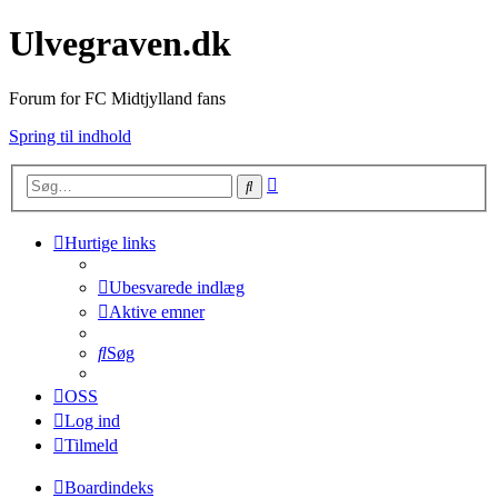
Ulvegraven.dk
Forum for FC Midtjylland fans
Spring til indhold
Avanceret
Søg
søgning
Hurtige links
Ubesvarede indlæg
Aktive emner
Søg
OSS
Log ind
Tilmeld
Boardindeks