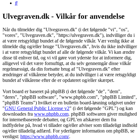
Søg
Ulvegraven.dk - Vilkår for anvendelse
Når du tilmelder dig "Ulvegraven.dk" (i det følgende "vi", "os",
"vores", "Ulvegraven.dk", "https://ulvegraven.dk"), indvilliger du i
at være retsgyldigt bundet af de følgende vilkår. Vær venlig ikke at
tilmelde dig og/eller bruge "Ulvegraven.dk", hvis du ikke indvilliger
i at være retsgyldigt bundet af alle de følgende vilkår. Vi kan ændre
disse til enhver tid, og vi vil gøre vort yderste for at informere dig,
alligevel vil det være fornuftigt, at du selv gennemgår disse vilkår
regelmæssigt, da din fortsatte brug af "Ulvegraven.dk" efter
ændringer af vilkårene betyder, at du indvilliger i at være retsgyldigt
bundet af vilkårene efter de er opdateret og/eller skærpet.
Vort board er baseret på phpBB (i det følgende "de", "dem",
"deres", "phpBB software", "www.phpbb.com", "phpBB Limited",
"phpBB Teams") hvilket er en bulletin board-løsning udgivet under
"
GNU General Public License v2
" (i det følgende "GPL") og kan
downloades fra
www.phpbb.com
. phpBB softwaren giver mulighed
for internetbaserede debatter, og GPL'en afskærer dem fra
indflydelse på, hvad vi tillader og/eller afviser som tilladeligt indhold
og/eller tilladelig adfærd. For yderligere information om phpBB, se
venligst:
https://www.phpbb.com/
.