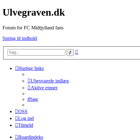
Ulvegraven.dk
Forum for FC Midtjylland fans
Spring til indhold
Avanceret
Søg
søgning
Hurtige links
Ubesvarede indlæg
Aktive emner
Søg
OSS
Log ind
Tilmeld
Boardindeks