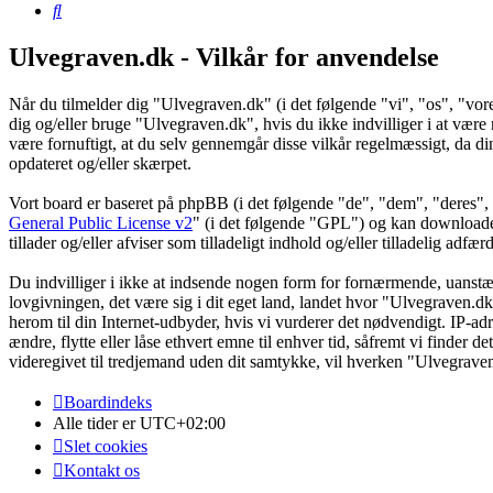
Søg
Ulvegraven.dk - Vilkår for anvendelse
Når du tilmelder dig "Ulvegraven.dk" (i det følgende "vi", "os", "vore
dig og/eller bruge "Ulvegraven.dk", hvis du ikke indvilliger i at være re
være fornuftigt, at du selv gennemgår disse vilkår regelmæssigt, da din
opdateret og/eller skærpet.
Vort board er baseret på phpBB (i det følgende "de", "dem", "dere
General Public License v2
" (i det følgende "GPL") og kan download
tillader og/eller afviser som tilladeligt indhold og/eller tilladelig ad
Du indvilliger i ikke at indsende nogen form for fornærmende, uanstænd
lovgivningen, det være sig i dit eget land, landet hvor "Ulvegraven.dk
herom til din Internet-udbyder, hvis vi vurderer det nødvendigt. IP-adre
ændre, flytte eller låse ethvert emne til enhver tid, såfremt vi finder 
videregivet til tredjemand uden dit samtykke, vil hverken "Ulvegrave
Boardindeks
Alle tider er
UTC+02:00
Slet cookies
Kontakt os