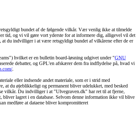
etsgyldigt bundet af de følgende vilkår. Vær venlig ikke at tilmelde
 tid, og vi vil gøre vort yderste for at informere dig, alligevel vil det
t du indvilliger i at være retsgyldigt bundet af vilkårene efter de er
") hvilket er en bulletin board-løsning udgivet under "
GNU
serede debatter, og GPL'en afskærer dem fra indflydelse på, hvad vi
b.com/
.
eriale eller indsende andet materiale, som er i strid med
øre, at du øjeblikkeligt og permanent bliver udelukket, med besked
vilkår. Du indvilliger i at "Ulvegraven.dk" har ret til at fjerne,
et, bliver lagret i en database. Selvom denne information ikke vil blive
 kan medføre at dataene bliver kompromitteret