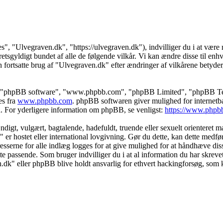
s", "Ulvegraven.dk", "https://ulvegraven.dk"), indvilliger du i at være r
tsgyldigt bundet af alle de følgende vilkår. Vi kan ændre disse til enhver
 fortsatte brug af "Ulvegraven.dk" efter ændringer af vilkårene betyder, a
s", "phpBB software", "www.phpbb.com", "phpBB Limited", "phpBB Teams
es fra
www.phpbb.com
. phpBB softwaren giver mulighed for internetba
færd. For yderligere information om phpBB, se venligst:
https://www.phpb
igt, vulgært, bagtalende, hadefuldt, truende eller sexuelt orienteret mat
" er hostet eller international lovgivning. Gør du dette, kan dette medf
sserne for alle indlæg logges for at give mulighed for at håndhæve disse 
dette passende. Som bruger indvilliger du i at al information du har skrev
n.dk" eller phpBB blive holdt ansvarlig for ethvert hackingforsøg, som