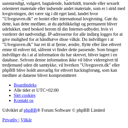
uanstændigt, vulgært, bagtalende, hadefuldt, truende eller sexuelt
orienteret materiale eller indsende andet materiale, som er i strid med
lovgivningen, det være sig i dit eget land, landet hvor
"Ulvegraven.dk" er hostet eller international lovgivning. Gør du
dette, kan dette medføre, at du øjeblikkeligt og permanent bliver
udelukket, med besked herom til din Internet-udbyder, hvis vi
vurderer det nødvendigt. IP-adresserne for alle indlæg logges for at
give mulighed for at håndhæve disse vilkår. Du indvilliger i at
"Ulvegraven.dk" har ret til at fjerne, ændre, flytte eller låse ethvert
emne til enhver tid, såfremt vi finder dette passende. Som bruger
indvilliger du i at al information du har skrevet, bliver lagret i en
database. Selvom denne information ikke vil blive videregivet til
tredjemand uden dit samtykke, vil hverken "Ulvegraven.dk" eller
phpBB blive holdt ansvarlig for ethvert hackingforsøg, som kan
medføre at dataene bliver kompromitteret
Boardindeks
Alle tider er
UTC+02:00
Slet cookies
Kontakt os
Udviklet af
phpBB
® Forum Software © phpBB Limited
Privatliv
|
Vilkår