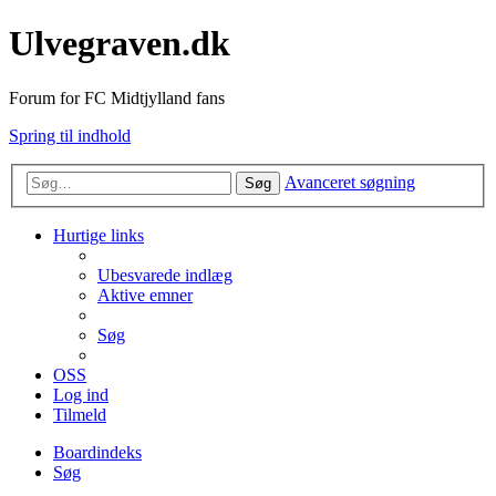
Ulvegraven.dk
Forum for FC Midtjylland fans
Spring til indhold
Avanceret søgning
Søg
Hurtige links
Ubesvarede indlæg
Aktive emner
Søg
OSS
Log ind
Tilmeld
Boardindeks
Søg