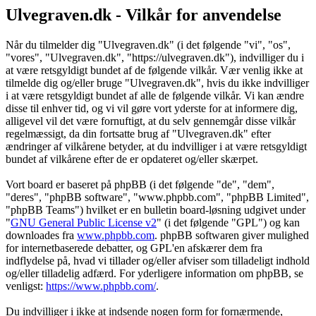
Ulvegraven.dk - Vilkår for anvendelse
Når du tilmelder dig "Ulvegraven.dk" (i det følgende "vi", "os",
"vores", "Ulvegraven.dk", "https://ulvegraven.dk"), indvilliger du i
at være retsgyldigt bundet af de følgende vilkår. Vær venlig ikke at
tilmelde dig og/eller bruge "Ulvegraven.dk", hvis du ikke indvilliger
i at være retsgyldigt bundet af alle de følgende vilkår. Vi kan ændre
disse til enhver tid, og vi vil gøre vort yderste for at informere dig,
alligevel vil det være fornuftigt, at du selv gennemgår disse vilkår
regelmæssigt, da din fortsatte brug af "Ulvegraven.dk" efter
ændringer af vilkårene betyder, at du indvilliger i at være retsgyldigt
bundet af vilkårene efter de er opdateret og/eller skærpet.
Vort board er baseret på phpBB (i det følgende "de", "dem",
"deres", "phpBB software", "www.phpbb.com", "phpBB Limited",
"phpBB Teams") hvilket er en bulletin board-løsning udgivet under
"
GNU General Public License v2
" (i det følgende "GPL") og kan
downloades fra
www.phpbb.com
. phpBB softwaren giver mulighed
for internetbaserede debatter, og GPL'en afskærer dem fra
indflydelse på, hvad vi tillader og/eller afviser som tilladeligt indhold
og/eller tilladelig adfærd. For yderligere information om phpBB, se
venligst:
https://www.phpbb.com/
.
Du indvilliger i ikke at indsende nogen form for fornærmende,