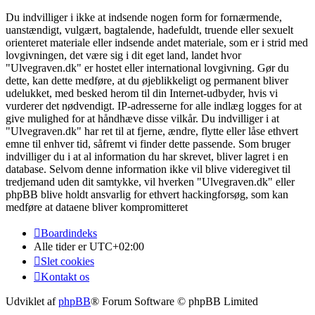
Du indvilliger i ikke at indsende nogen form for fornærmende,
uanstændigt, vulgært, bagtalende, hadefuldt, truende eller sexuelt
orienteret materiale eller indsende andet materiale, som er i strid med
lovgivningen, det være sig i dit eget land, landet hvor
"Ulvegraven.dk" er hostet eller international lovgivning. Gør du
dette, kan dette medføre, at du øjeblikkeligt og permanent bliver
udelukket, med besked herom til din Internet-udbyder, hvis vi
vurderer det nødvendigt. IP-adresserne for alle indlæg logges for at
give mulighed for at håndhæve disse vilkår. Du indvilliger i at
"Ulvegraven.dk" har ret til at fjerne, ændre, flytte eller låse ethvert
emne til enhver tid, såfremt vi finder dette passende. Som bruger
indvilliger du i at al information du har skrevet, bliver lagret i en
database. Selvom denne information ikke vil blive videregivet til
tredjemand uden dit samtykke, vil hverken "Ulvegraven.dk" eller
phpBB blive holdt ansvarlig for ethvert hackingforsøg, som kan
medføre at dataene bliver kompromitteret
Boardindeks
Alle tider er
UTC+02:00
Slet cookies
Kontakt os
Udviklet af
phpBB
® Forum Software © phpBB Limited