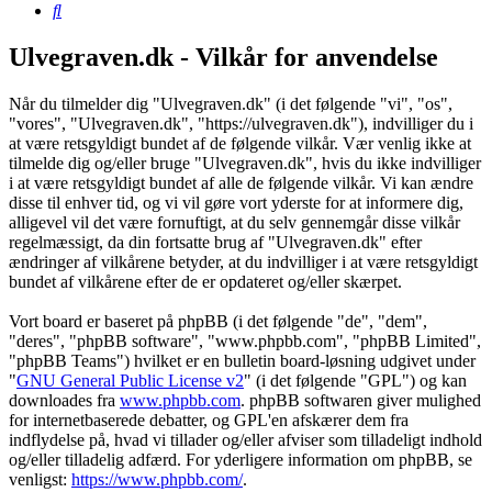
Søg
Ulvegraven.dk - Vilkår for anvendelse
Når du tilmelder dig "Ulvegraven.dk" (i det følgende "vi", "os",
"vores", "Ulvegraven.dk", "https://ulvegraven.dk"), indvilliger du i
at være retsgyldigt bundet af de følgende vilkår. Vær venlig ikke at
tilmelde dig og/eller bruge "Ulvegraven.dk", hvis du ikke indvilliger
i at være retsgyldigt bundet af alle de følgende vilkår. Vi kan ændre
disse til enhver tid, og vi vil gøre vort yderste for at informere dig,
alligevel vil det være fornuftigt, at du selv gennemgår disse vilkår
regelmæssigt, da din fortsatte brug af "Ulvegraven.dk" efter
ændringer af vilkårene betyder, at du indvilliger i at være retsgyldigt
bundet af vilkårene efter de er opdateret og/eller skærpet.
Vort board er baseret på phpBB (i det følgende "de", "dem",
"deres", "phpBB software", "www.phpbb.com", "phpBB Limited",
"phpBB Teams") hvilket er en bulletin board-løsning udgivet under
"
GNU General Public License v2
" (i det følgende "GPL") og kan
downloades fra
www.phpbb.com
. phpBB softwaren giver mulighed
for internetbaserede debatter, og GPL'en afskærer dem fra
indflydelse på, hvad vi tillader og/eller afviser som tilladeligt indhold
og/eller tilladelig adfærd. For yderligere information om phpBB, se
venligst:
https://www.phpbb.com/
.