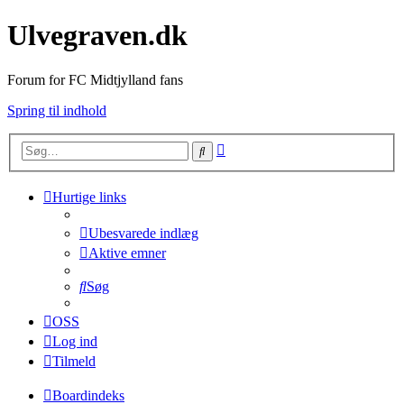
Ulvegraven.dk
Forum for FC Midtjylland fans
Spring til indhold
Avanceret
Søg
søgning
Hurtige links
Ubesvarede indlæg
Aktive emner
Søg
OSS
Log ind
Tilmeld
Boardindeks