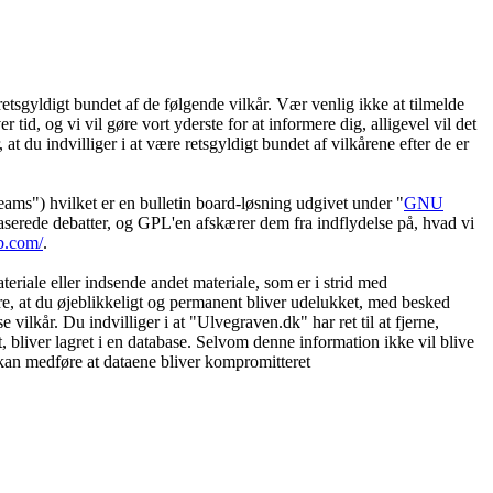
etsgyldigt bundet af de følgende vilkår. Vær venlig ikke at tilmelde
 tid, og vi vil gøre vort yderste for at informere dig, alligevel vil det
t du indvilliger i at være retsgyldigt bundet af vilkårene efter de er
") hvilket er en bulletin board-løsning udgivet under "
GNU
serede debatter, og GPL'en afskærer dem fra indflydelse på, hvad vi
b.com/
.
eriale eller indsende andet materiale, som er i strid med
øre, at du øjeblikkeligt og permanent bliver udelukket, med besked
vilkår. Du indvilliger i at "Ulvegraven.dk" har ret til at fjerne,
et, bliver lagret i en database. Selvom denne information ikke vil blive
 kan medføre at dataene bliver kompromitteret