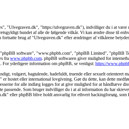
s", "Ulvegraven.dk", "https://ulvegraven.dk"), indvilliger du i at være r
tsgyldigt bundet af alle de følgende vilkår. Vi kan ændre disse til enhver
 fortsatte brug af "Ulvegraven.dk" efter ændringer af vilkårene betyder, a
s", "phpBB software", "www.phpbb.com", "phpBB Limited", "phpBB Teams
es fra
www.phpbb.com
. phpBB softwaren giver mulighed for internetba
færd. For yderligere information om phpBB, se venligst:
https://www.phpb
igt, vulgært, bagtalende, hadefuldt, truende eller sexuelt orienteret mat
" er hostet eller international lovgivning. Gør du dette, kan dette medf
sserne for alle indlæg logges for at give mulighed for at håndhæve disse 
dette passende. Som bruger indvilliger du i at al information du har skrev
n.dk" eller phpBB blive holdt ansvarlig for ethvert hackingforsøg, som