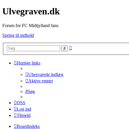
Ulvegraven.dk
Forum for FC Midtjylland fans
Spring til indhold
Avanceret
Søg
søgning
Hurtige links
Ubesvarede indlæg
Aktive emner
Søg
OSS
Log ind
Tilmeld
Boardindeks