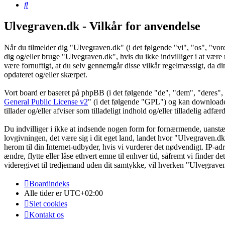
Søg
Ulvegraven.dk - Vilkår for anvendelse
Når du tilmelder dig "Ulvegraven.dk" (i det følgende "vi", "os", "vore
dig og/eller bruge "Ulvegraven.dk", hvis du ikke indvilliger i at være re
være fornuftigt, at du selv gennemgår disse vilkår regelmæssigt, da din
opdateret og/eller skærpet.
Vort board er baseret på phpBB (i det følgende "de", "dem", "dere
General Public License v2
" (i det følgende "GPL") og kan download
tillader og/eller afviser som tilladeligt indhold og/eller tilladelig ad
Du indvilliger i ikke at indsende nogen form for fornærmende, uanstænd
lovgivningen, det være sig i dit eget land, landet hvor "Ulvegraven.dk
herom til din Internet-udbyder, hvis vi vurderer det nødvendigt. IP-adre
ændre, flytte eller låse ethvert emne til enhver tid, såfremt vi finder 
videregivet til tredjemand uden dit samtykke, vil hverken "Ulvegrave
Boardindeks
Alle tider er
UTC+02:00
Slet cookies
Kontakt os