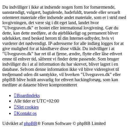
Du indvilliger i ikke at indsende nogen form for fornærmende,
uanstændigt, vulgært, bagtalende, hadefuldt, truende eller sexuelt
orienteret materiale eller indsende andet materiale, som er i strid med
lovgivningen, det være sig i dit eget land, landet hvor
"Ulvegraven.dk" er hostet eller international lovgivning. Gør du
dette, kan dette medføre, at du øjeblikkeligt og permanent bliver
udelukket, med besked herom til din Internet-udbyder, hvis vi
vurderer det nødvendigt. IP-adresserne for alle indlæg logges for at
give mulighed for at håndhæve disse vilkår. Du indvilliger i at
"Ulvegraven.dk" har ret til at fjerne, ændre, flytte eller låse ethvert
emne til enhver tid, såfremt vi finder dette passende. Som bruger
indvilliger du i at al information du har skrevet, bliver lagret i en
database. Selvom denne information ikke vil blive videregivet til
tredjemand uden dit samtykke, vil hverken "Ulvegraven.dk" eller
phpBB blive holdt ansvarlig for ethvert hackingforsøg, som kan
medføre at dataene bliver kompromitteret
Boardindeks
Alle tider er
UTC+02:00
Slet cookies
Kontakt os
Udviklet af
phpBB
® Forum Software © phpBB Limited