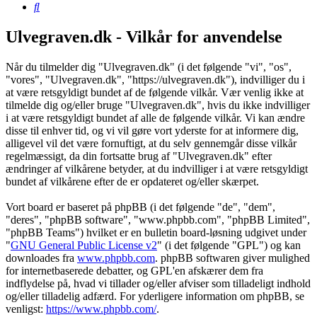
Søg
Ulvegraven.dk - Vilkår for anvendelse
Når du tilmelder dig "Ulvegraven.dk" (i det følgende "vi", "os",
"vores", "Ulvegraven.dk", "https://ulvegraven.dk"), indvilliger du i
at være retsgyldigt bundet af de følgende vilkår. Vær venlig ikke at
tilmelde dig og/eller bruge "Ulvegraven.dk", hvis du ikke indvilliger
i at være retsgyldigt bundet af alle de følgende vilkår. Vi kan ændre
disse til enhver tid, og vi vil gøre vort yderste for at informere dig,
alligevel vil det være fornuftigt, at du selv gennemgår disse vilkår
regelmæssigt, da din fortsatte brug af "Ulvegraven.dk" efter
ændringer af vilkårene betyder, at du indvilliger i at være retsgyldigt
bundet af vilkårene efter de er opdateret og/eller skærpet.
Vort board er baseret på phpBB (i det følgende "de", "dem",
"deres", "phpBB software", "www.phpbb.com", "phpBB Limited",
"phpBB Teams") hvilket er en bulletin board-løsning udgivet under
"
GNU General Public License v2
" (i det følgende "GPL") og kan
downloades fra
www.phpbb.com
. phpBB softwaren giver mulighed
for internetbaserede debatter, og GPL'en afskærer dem fra
indflydelse på, hvad vi tillader og/eller afviser som tilladeligt indhold
og/eller tilladelig adfærd. For yderligere information om phpBB, se
venligst:
https://www.phpbb.com/
.