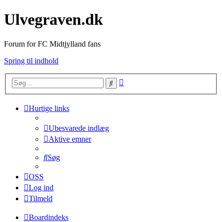
Ulvegraven.dk
Forum for FC Midtjylland fans
Spring til indhold
Avanceret
Søg
søgning
Hurtige links
Ubesvarede indlæg
Aktive emner
Søg
OSS
Log ind
Tilmeld
Boardindeks