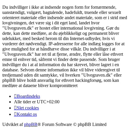
Du indvilliger i ikke at indsende nogen form for fornærmende,
uanstændigt, vulgært, bagtalende, hadefuldt, truende eller sexuelt
orienteret materiale eller indsende andet materiale, som er i strid med
lovgivningen, det være sig i dit eget land, landet hvor
"Ulvegraven.dk" er hostet eller international lovgivning. Gør du
dette, kan dette medføre, at du øjeblikkeligt og permanent bliver
udelukket, med besked herom til din Internet-udbyder, hvis vi
vurderer det nødvendigt. IP-adresserne for alle indlæg logges for at
give mulighed for at håndhæve disse vilkår. Du indvilliger i at
"Ulvegraven.dk" har ret til at fjerne, ændre, flytte eller låse ethvert
emne til enhver tid, såfremt vi finder dette passende. Som bruger
indvilliger du i at al information du har skrevet, bliver lagret i en
database. Selvom denne information ikke vil blive videregivet til
tredjemand uden dit samtykke, vil hverken "Ulvegraven.dk" eller
phpBB blive holdt ansvarlig for ethvert hackingforsøg, som kan
medføre at dataene bliver kompromitteret
Boardindeks
Alle tider er
UTC+02:00
Slet cookies
Kontakt os
Udviklet af
phpBB
® Forum Software © phpBB Limited