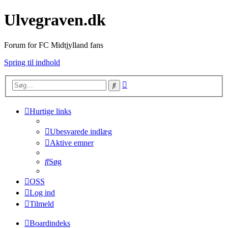
Ulvegraven.dk
Forum for FC Midtjylland fans
Spring til indhold
Avanceret
Søg
søgning
Hurtige links
Ubesvarede indlæg
Aktive emner
Søg
OSS
Log ind
Tilmeld
Boardindeks