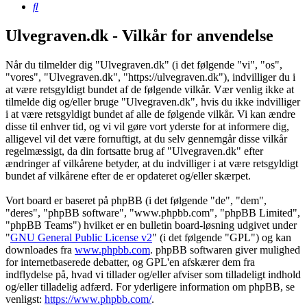
Søg
Ulvegraven.dk - Vilkår for anvendelse
Når du tilmelder dig "Ulvegraven.dk" (i det følgende "vi", "os",
"vores", "Ulvegraven.dk", "https://ulvegraven.dk"), indvilliger du i
at være retsgyldigt bundet af de følgende vilkår. Vær venlig ikke at
tilmelde dig og/eller bruge "Ulvegraven.dk", hvis du ikke indvilliger
i at være retsgyldigt bundet af alle de følgende vilkår. Vi kan ændre
disse til enhver tid, og vi vil gøre vort yderste for at informere dig,
alligevel vil det være fornuftigt, at du selv gennemgår disse vilkår
regelmæssigt, da din fortsatte brug af "Ulvegraven.dk" efter
ændringer af vilkårene betyder, at du indvilliger i at være retsgyldigt
bundet af vilkårene efter de er opdateret og/eller skærpet.
Vort board er baseret på phpBB (i det følgende "de", "dem",
"deres", "phpBB software", "www.phpbb.com", "phpBB Limited",
"phpBB Teams") hvilket er en bulletin board-løsning udgivet under
"
GNU General Public License v2
" (i det følgende "GPL") og kan
downloades fra
www.phpbb.com
. phpBB softwaren giver mulighed
for internetbaserede debatter, og GPL'en afskærer dem fra
indflydelse på, hvad vi tillader og/eller afviser som tilladeligt indhold
og/eller tilladelig adfærd. For yderligere information om phpBB, se
venligst:
https://www.phpbb.com/
.