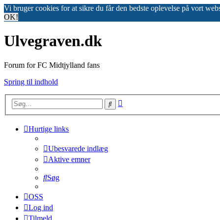
Vi bruger cookies for at sikre du får den bedste oplevelse på vort web
OK!
Ulvegraven.dk
Forum for FC Midtjylland fans
Spring til indhold
Avanceret
Søg
søgning
Hurtige links
Ubesvarede indlæg
Aktive emner
Søg
OSS
Log ind
Tilmeld