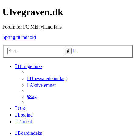
Ulvegraven.dk
Forum for FC Midtjylland fans
Spring til indhold
Avanceret
Søg
søgning
Hurtige links
Ubesvarede indlæg
Aktive emner
Søg
OSS
Log ind
Tilmeld
Boardindeks