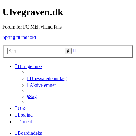
Ulvegraven.dk
Forum for FC Midtjylland fans
Spring til indhold
Avanceret
Søg
søgning
Hurtige links
Ubesvarede indlæg
Aktive emner
Søg
OSS
Log ind
Tilmeld
Boardindeks