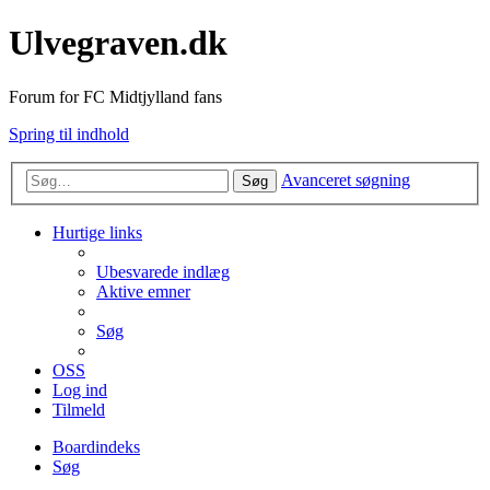
Ulvegraven.dk
Forum for FC Midtjylland fans
Spring til indhold
Avanceret søgning
Søg
Hurtige links
Ubesvarede indlæg
Aktive emner
Søg
OSS
Log ind
Tilmeld
Boardindeks
Søg